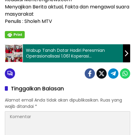
Menyajikan Berita aktual, Fakta dan mengawal suara
masyarakat
Penulis : Sholeh MTV
Wabup Tanah Datar Hadiri Peresmian
Operasionalisasi 1.061 Koperasi
Desa/Kelurahan “Merah Putih”, Dorong
Ekonomi Kerakyatan yang Mandiri
Tinggalkan Balasan
Alamat email Anda tidak akan dipublikasikan.
Ruas yang
wajib ditandai
*