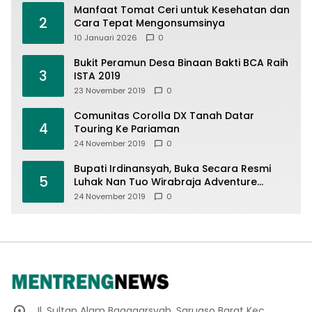
Manfaat Tomat Ceri untuk Kesehatan dan
2
Cara Tepat Mengonsumsinya
10 Januari 2026
0
Bukit Peramun Desa Binaan Bakti BCA Raih
3
ISTA 2019
23 November 2019
0
Comunitas Corolla DX Tanah Datar
4
Touring Ke Pariaman
24 November 2019
0
Bupati Irdinansyah, Buka Secara Resmi
5
Luhak Nan Tuo Wirabraja Adventure
Offroad 2019
24 November 2019
0
Jl. Sultan Alam Bagagarsyah, Saruaso Barat Kec.