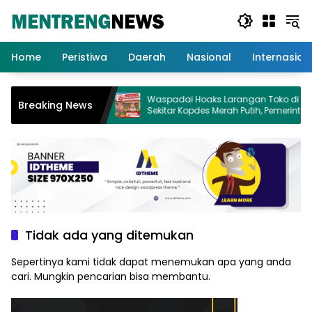
Langsung
ke
konten
Home
Peristiwa
Daerah
Nasional
Internasion
ir Bersih Untuk 29
Waspadai Hoaks Larangan Toko di
Breaking News
rmai
Sekitar Kopdes Merah Putih, Pemerintah
Pastikan Usaha Warga Tetap Dilindungi
Tidak ada yang ditemukan
Sepertinya kami tidak dapat menemukan apa yang anda
cari. Mungkin pencarian bisa membantu.