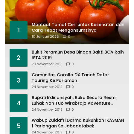
Manfaat Tomat Ceri untuk Kesehatan dan
1
Cara Tepat Mengonsumsinya
10 Januari 2026
0
Bukit Peramun Desa Binaan Bakti BCA Raih
2
ISTA 2019
23 November 2019
0
Comunitas Corolla DX Tanah Datar
3
Touring Ke Pariaman
24 November 2019
0
Bupati Irdinansyah, Buka Secara Resmi
4
Luhak Nan Tuo Wirabraja Adventure
Offroad 2019
24 November 2019
0
Wabup Zuldafri Darma Kukuhkan IKASMAN
5
1 Pariangan Se Jabodetabek
24 November 2019
0