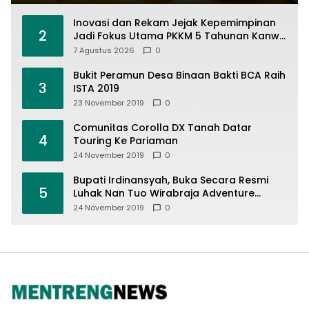
Inovasi dan Rekam Jejak Kepemimpinan
2
Jadi Fokus Utama PKKM 5 Tahunan Kanwil
Kemenag Sumbar di MAN 1 Solok
7 Agustus 2026
0
Bukit Peramun Desa Binaan Bakti BCA Raih
3
ISTA 2019
23 November 2019
0
Comunitas Corolla DX Tanah Datar
4
Touring Ke Pariaman
24 November 2019
0
Bupati Irdinansyah, Buka Secara Resmi
5
Luhak Nan Tuo Wirabraja Adventure
Offroad 2019
24 November 2019
0