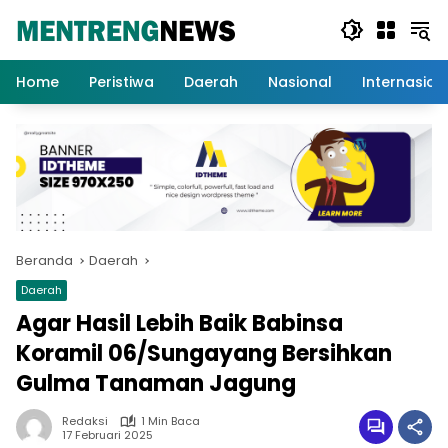
Langsung
ke
konten
Home
Peristiwa
Daerah
Nasional
Internasion
Beranda
Daerah
Daerah
Agar Hasil Lebih Baik Babinsa
Koramil 06/Sungayang Bersihkan
Gulma Tanaman Jagung
Redaksi
1 Min Baca
17 Februari 2025