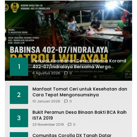
Perkuat Keamanan Desa, Babinsa Koramil
1
402-07/Indralaya Bersama Warga
Aktifkan Siskamling dan Patroli Terpadu
6 Agustus 2026
0
Manfaat Tomat Ceri untuk Kesehatan dan
2
Cara Tepat Mengonsumsinya
10 Januari 2026
0
Bukit Peramun Desa Binaan Bakti BCA Raih
3
ISTA 2019
23 November 2019
0
Comunitas Corolla DX Tanah Datar