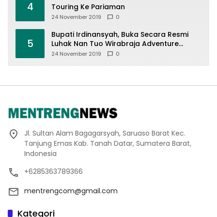
4
Touring Ke Pariaman
24 November 2019
0
Bupati Irdinansyah, Buka Secara Resmi
5
Luhak Nan Tuo Wirabraja Adventure
Offroad 2019
24 November 2019
0
Jl. Sultan Alam Bagagarsyah, Saruaso Barat Kec.
Tanjung Emas Kab. Tanah Datar, Sumatera Barat,
Indonesia
+6285363789366
mentrengcom@gmail.com
Kategori