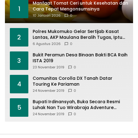
Manfaat Tomat Ceri untuk Kesehatan dan
1
Cara Tepat Mengonsumsinya
10 Januari 2026
0
Polres Mukomuko Gelar Sertijab Kasat
2
Lantas, AKP Maulana Beralih Tugas, Iptu
Dedi Napitupulu Jabat Kasat Lantas
6 Agustus 2026
0
Bukit Peramun Desa Binaan Bakti BCA Raih
3
ISTA 2019
23 November 2019
0
Comunitas Corolla DX Tanah Datar
4
Touring Ke Pariaman
24 November 2019
0
Bupati Irdinansyah, Buka Secara Resmi
5
Luhak Nan Tuo Wirabraja Adventure
Offroad 2019
24 November 2019
0