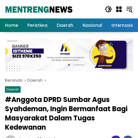
Langsung
ke
konten
Home
Peristiwa
Daerah
Nasional
Internasion
Beranda
Daerah
Daerah
#Anggota DPRD Sumbar Agus
Syahdeman, Ingin Bermanfaat Bagi
Masyarakat Dalam Tugas
Kedewanan