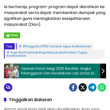
Ia berharap, program-program dapat diarahkan ke
masyarakat serta dapat memberikan dampak yang
signifikan guna meningkatkan kesejahteraan
masyarakat.(Dion).
Tag:
#Anggota DPRD Sumbar Agus Syahdeman
Ingin Bermanfaat Bagi Masyarakat Dalam Tugas
Kedewanan
Operasi Patuh Seligi 2025 Berahkir, Angka
Pelanggaran Dan Kecelakaan Lalu Lintas Di
Wilayah Kepri Mengalami Penurunan
Tinggalkan Balasan
Alamat email Anda tidak akan dipublikasikan.
Ruas yang