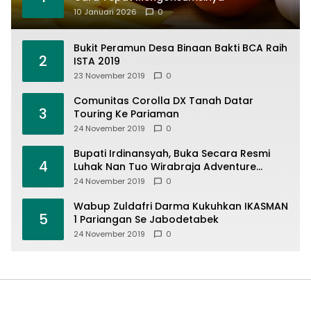
10 Januari 2026
0
Bukit Peramun Desa Binaan Bakti BCA Raih
2
ISTA 2019
23 November 2019
0
Comunitas Corolla DX Tanah Datar
3
Touring Ke Pariaman
24 November 2019
0
Bupati Irdinansyah, Buka Secara Resmi
4
Luhak Nan Tuo Wirabraja Adventure
Offroad 2019
24 November 2019
0
Wabup Zuldafri Darma Kukuhkan IKASMAN
5
1 Pariangan Se Jabodetabek
24 November 2019
0