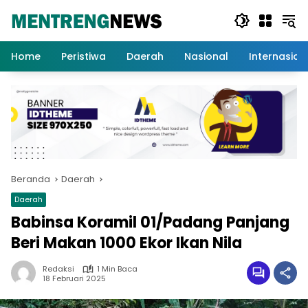
Langsung
ke
konten
Home
Peristiwa
Daerah
Nasional
Internasion
Beranda
Daerah
Daerah
Babinsa Koramil 01/Padang Panjang
Beri Makan 1000 Ekor Ikan Nila
Redaksi
1 Min Baca
18 Februari 2025