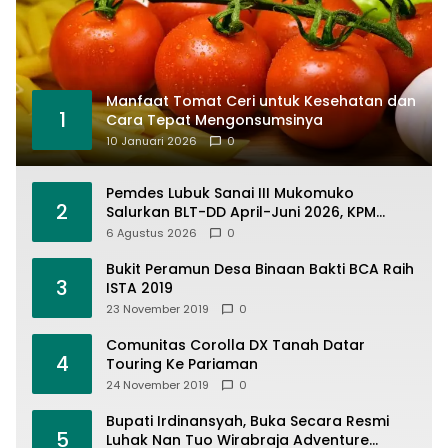
Manfaat Tomat Ceri untuk Kesehatan dan
1
Cara Tepat Mengonsumsinya
10 Januari 2026
0
Pemdes Lubuk Sanai III Mukomuko
2
Salurkan BLT-DD April-Juni 2026, KPM
Terima Rp900 Ribu
6 Agustus 2026
0
Bukit Peramun Desa Binaan Bakti BCA Raih
3
ISTA 2019
23 November 2019
0
Comunitas Corolla DX Tanah Datar
4
Touring Ke Pariaman
24 November 2019
0
Bupati Irdinansyah, Buka Secara Resmi
5
Luhak Nan Tuo Wirabraja Adventure