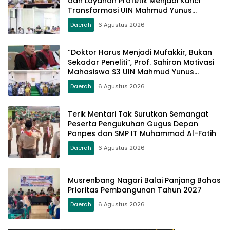
dan Layanan Profetik Menjadi Kunci
Transformasi UIN Mahmud Yunus
Batusangkar Menjadi Kampus
Daerah
6 Agustus 2026
Bereputasi Global
“Doktor Harus Menjadi Mufakkir, Bukan
Sekadar Peneliti”, Prof. Sahiron Motivasi
Mahasiswa S3 UIN Mahmud Yunus
Batusangkar
Daerah
6 Agustus 2026
Terik Mentari Tak Surutkan Semangat
Peserta Pengukuhan Gugus Depan
Ponpes dan SMP IT Muhammad Al-Fatih
Daerah
6 Agustus 2026
Musrenbang Nagari Balai Panjang Bahas
Prioritas Pembangunan Tahun 2027
Daerah
6 Agustus 2026