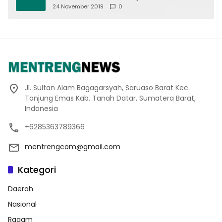
Offroad 2019
24 November 2019
0
Jl. Sultan Alam Bagagarsyah, Saruaso Barat Kec.
Tanjung Emas Kab. Tanah Datar, Sumatera Barat,
Indonesia
+6285363789366
mentrengcom@gmail.com
Kategori
Daerah
Nasional
Ragam