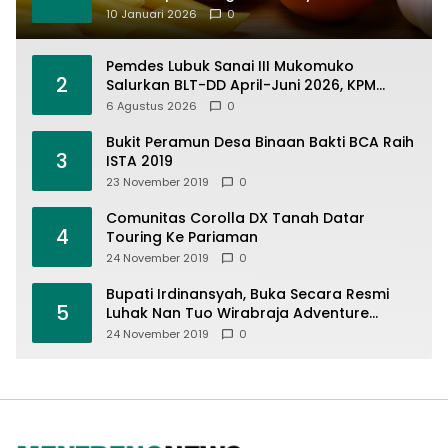
10 Januari 2026
0
Pemdes Lubuk Sanai III Mukomuko
2
Salurkan BLT-DD April-Juni 2026, KPM
Terima Rp900 Ribu
6 Agustus 2026
0
Bukit Peramun Desa Binaan Bakti BCA Raih
3
ISTA 2019
23 November 2019
0
Comunitas Corolla DX Tanah Datar
4
Touring Ke Pariaman
24 November 2019
0
Bupati Irdinansyah, Buka Secara Resmi
5
Luhak Nan Tuo Wirabraja Adventure
Offroad 2019
24 November 2019
0