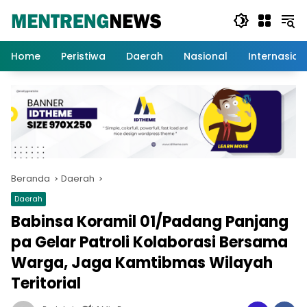
Langsung
ke
konten
Home
Peristiwa
Daerah
Nasional
Internasion
Beranda
Daerah
Daerah
Babinsa Koramil 01/Padang Panjang
pa Gelar Patroli Kolaborasi Bersama
Warga, Jaga Kamtibmas Wilayah
Teritorial