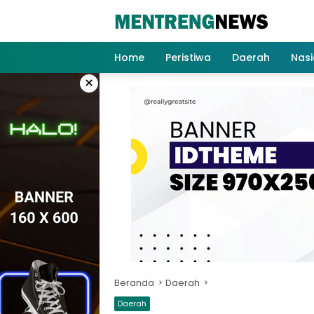
Langsung
ke
konten
Home
Peristiwa
Daerah
Nasi
×
Beranda
Daerah
Daerah