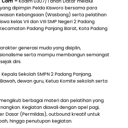
. Com –
Kodim 0307/Tanah Datar melalui
 yang dipimpin Pelda Kisworo bersama para
wasan Kebangsaan (Wasbang) serta pelatihan
siswa kelas VII dan VIII SMP Negeri 2 Padang
, Kecamatan Padang Panjang Barat, Kota Padang
rakter generasi muda yang disiplin,
 nasionalisme serta mampu membangun semangat
ejak dini.
t Kepala Sekolah SMPN 2 Padang Panjang,
Bawah, dewan guru, Ketua Komite sekolah serta
mengikuti berbagai materi dan pelatihan yang
angkan. Kegiatan diawali dengan apel pagi,
ter Dasar (Permildas), outbound kreatif untuk
, hingga penutupan kegiatan.