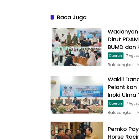
Baca Juga
Wadanyon T
Dirut PDAM
BUMD dan 
Daerah
7 Agus
Batusangkar | 
Wakili Dan
Pelantikan
Inoki Ulma 
Daerah
7 Agus
Batusangkar | 
Pemko Pay
Horse Raci