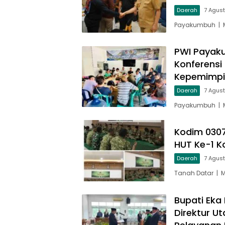
Daerah
7 Agus
Payakumbuh | M
PWI Payaku
Konferensi
Kepemimp
Daerah
7 Agus
Payakumbuh | M
Kodim 030
HUT Ke-1 
Daerah
7 Agus
Tanah Datar | 
Bupati Eka 
Direktur U