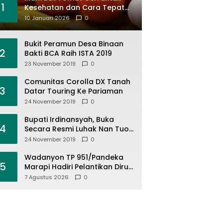
1
Kesehatan dan Cara Tepat
Mengonsumsinya
10 Januari 2026
0
Bukit Peramun Desa Binaan
2
Bakti BCA Raih ISTA 2019
23 November 2019
0
Comunitas Corolla DX Tanah
3
Datar Touring Ke Pariaman
24 November 2019
0
Bupati Irdinansyah, Buka
4
Secara Resmi Luhak Nan Tuo
Wirabraja Adventure Offroad
24 November 2019
0
2019
Wadanyon TP 951/Pandeka
5
Marapi Hadiri Pelantikan Dirut
PDAM Tirta Alami
7 Agustus 2026
0
Batusangkar, Dukung Sinergi
BUMD dan Keamanan Daerah