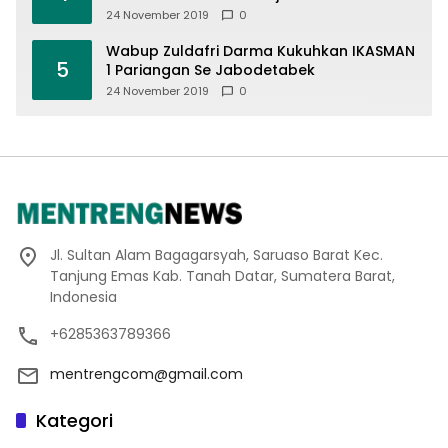
Offroad 2019
24 November 2019
0
Wabup Zuldafri Darma Kukuhkan IKASMAN
5
1 Pariangan Se Jabodetabek
24 November 2019
0
Jl. Sultan Alam Bagagarsyah, Saruaso Barat Kec.
Tanjung Emas Kab. Tanah Datar, Sumatera Barat,
Indonesia
+6285363789366
mentrengcom@gmail.com
Kategori