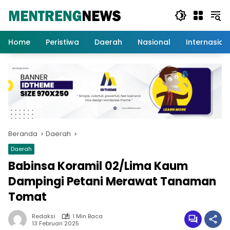
Langsung
ke
konten
Home
Peristiwa
Daerah
Nasional
Internasion
Beranda
Daerah
Daerah
Babinsa Koramil 02/Lima Kaum
Dampingi Petani Merawat Tanaman
Tomat
Redaksi
1 Min Baca
13 Februari 2025