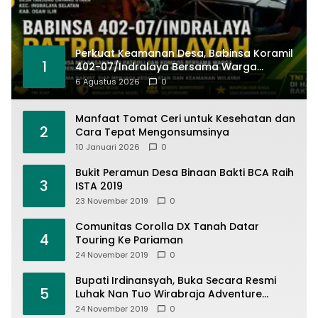
Perkuat Keamanan Desa, Babinsa Koramil
1
402-07/Indralaya Bersama Warga
Aktifkan Siskamling dan Patroli Terpadu
6 Agustus 2026
0
Manfaat Tomat Ceri untuk Kesehatan dan
2
Cara Tepat Mengonsumsinya
10 Januari 2026
0
Bukit Peramun Desa Binaan Bakti BCA Raih
3
ISTA 2019
23 November 2019
0
Comunitas Corolla DX Tanah Datar
4
Touring Ke Pariaman
24 November 2019
0
Bupati Irdinansyah, Buka Secara Resmi
5
Luhak Nan Tuo Wirabraja Adventure
Offroad 2019
24 November 2019
0