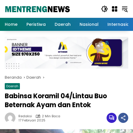
Langsung
ke
konten
Home
Peristiwa
Daerah
Nasional
Internasion
Beranda
Daerah
Daerah
Babinsa Koramil 04/Lintau Buo
Beternak Ayam dan Entok
Redaksi
2 Min Baca
17 Februari 2025