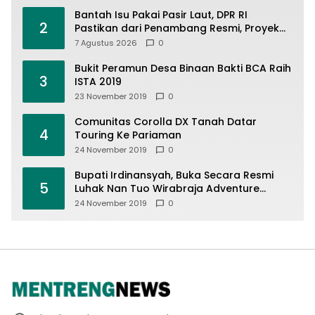
Bantah Isu Pakai Pasir Laut, DPR RI
2
Pastikan dari Penambang Resmi, Proyek
Pengaman Pantai Mandiri Sejati Sudah
7 Agustus 2026
0
Sesuai Spesifikasi
Bukit Peramun Desa Binaan Bakti BCA Raih
3
ISTA 2019
23 November 2019
0
Comunitas Corolla DX Tanah Datar
4
Touring Ke Pariaman
24 November 2019
0
Bupati Irdinansyah, Buka Secara Resmi
5
Luhak Nan Tuo Wirabraja Adventure
Offroad 2019
24 November 2019
0