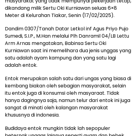
masyarakat yang tidak mempunyai pekerjaan tetap,
dikandang milik Sertu Oki Kurniawan seluas 6×8
Meter di Kelurahan Tiakar, Senin (17/02/2025).
Dandim 0307/Tanah Datar Letkol inf Agus Priyo Pujo
Sumedi, S.I.P., M.Han melalui Plh Danramil 04/LB Lettu
Arm Arnas mengatakan, Babinsa Sertu Oki
Kurniawan saat ini memelihara dua jenis unggas yang
satu adalah ayam kampung dan yang satu lagi
adalah entok.
Entok merupakan salah satu dari ungas yang biasa di
kembang biakan oleh sebagian masyarakat, selain
itu entok juga di konsumsi oleh masyaraat. Tidak
hanya dagingnya saja, namun telur dari entok ini juga
sangat di minati oleh kalangan masyarakat
khususnya di indonesia.
Budidaya entok mungkin tidak lah sepopuler
beternak unggas lainnya seperti ayam dan bebek.