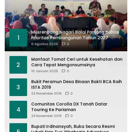
Musrenbang Nagari Balai Panjang Bahas
1
Prioritas Pembangunan Tahun 2027
6 Agustus 2026
0
Manfaat Tomat Ceri untuk Kesehatan dan
2
Cara Tepat Mengonsumsinya
10 Januari 2026
0
Bukit Peramun Desa Binaan Bakti BCA Raih
3
ISTA 2019
23 November 2019
0
Comunitas Corolla DX Tanah Datar
4
Touring Ke Pariaman
24 November 2019
0
Bupati Irdinansyah, Buka Secara Resmi
5
Luhak Nan Tuo Wirabraja Adventure