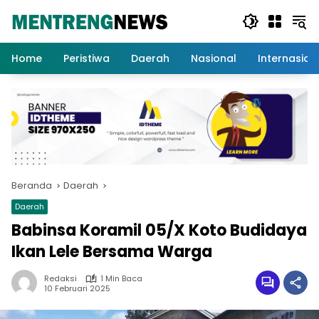
Langsung
ke
konten
Home
Peristiwa
Daerah
Nasional
Internasion
Beranda
Daerah
Daerah
Babinsa Koramil 05/X Koto Budidaya
Ikan Lele Bersama Warga
Redaksi
1 Min Baca
10 Februari 2025