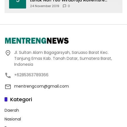
Offroad 2019
24 November 2019
0
Jl. Sultan Alam Bagagarsyah, Saruaso Barat Kec.
Tanjung Emas Kab. Tanah Datar, Sumatera Barat,
Indonesia
+6285363789366
mentrengcom@gmail.com
Kategori
Daerah
Nasional