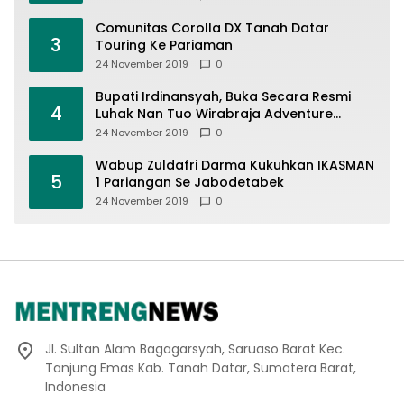
Comunitas Corolla DX Tanah Datar
3
Touring Ke Pariaman
24 November 2019
0
Bupati Irdinansyah, Buka Secara Resmi
4
Luhak Nan Tuo Wirabraja Adventure
Offroad 2019
24 November 2019
0
Wabup Zuldafri Darma Kukuhkan IKASMAN
5
1 Pariangan Se Jabodetabek
24 November 2019
0
Jl. Sultan Alam Bagagarsyah, Saruaso Barat Kec.
Tanjung Emas Kab. Tanah Datar, Sumatera Barat,
Indonesia