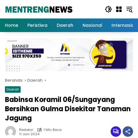
Langsung
ke
konten
Home
Peristiwa
Daerah
Nasional
Internasion
Beranda
Daerah
Daerah
Babinsa Koramil 06/Sungayang
Bersihkan Gulma Disekitar Tanaman
Jagung
Redaksi
1 Min Baca
11 Juni 2024