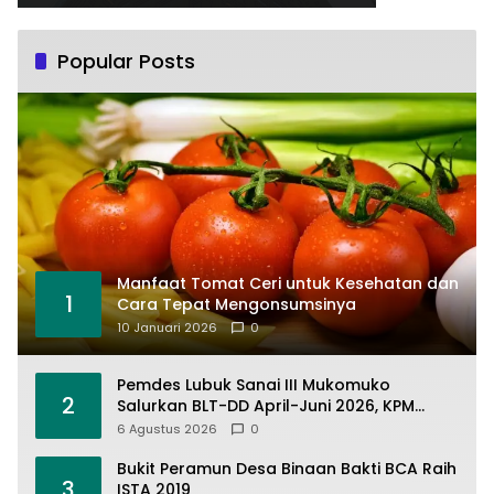
Popular Posts
Manfaat Tomat Ceri untuk Kesehatan dan
1
Cara Tepat Mengonsumsinya
10 Januari 2026
0
Pemdes Lubuk Sanai III Mukomuko
2
Salurkan BLT-DD April-Juni 2026, KPM
Terima Rp900 Ribu
6 Agustus 2026
0
Bukit Peramun Desa Binaan Bakti BCA Raih
3
ISTA 2019