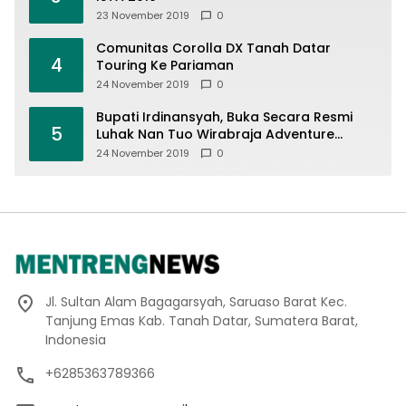
23 November 2019
0
Comunitas Corolla DX Tanah Datar
4
Touring Ke Pariaman
24 November 2019
0
Bupati Irdinansyah, Buka Secara Resmi
5
Luhak Nan Tuo Wirabraja Adventure
Offroad 2019
24 November 2019
0
Jl. Sultan Alam Bagagarsyah, Saruaso Barat Kec.
Tanjung Emas Kab. Tanah Datar, Sumatera Barat,
Indonesia
+6285363789366