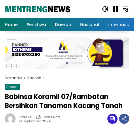
Langsung
ke
konten
Home
Peristiwa
Daerah
Nasional
Internasion
Beranda
Daerah
Daerah
Babinsa Koramil 07/Rambatan
Bersihkan Tanaman Kacang Tanah
Redaksi
1 Min Baca
19 September 2024