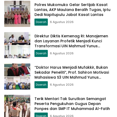
Polres Mukomuko Gelar Sertijab Kasat
Lantas, AKP Maulana Beralih Tugas, Iptu
Dedi Napitupulu Jabat Kasat Lantas
Daerah
6 Agustus 2026
Direktur Diktis Kemenag RI: Manajemen
dan Layanan Profetik Menjadi Kunci
Transformasi UIN Mahmud Yunus
Batusangkar Menjadi Kampus
Daerah
6 Agustus 2026
Bereputasi Global
“Doktor Harus Menjadi Mufakkir, Bukan
Sekadar Peneliti”, Prof. Sahiron Motivasi
Mahasiswa S3 UIN Mahmud Yunus
Batusangkar
Daerah
6 Agustus 2026
Terik Mentari Tak Surutkan Semangat
Peserta Pengukuhan Gugus Depan
Ponpes dan SMP IT Muhammad Al-Fatih
Daerah
6 Agustus 2026