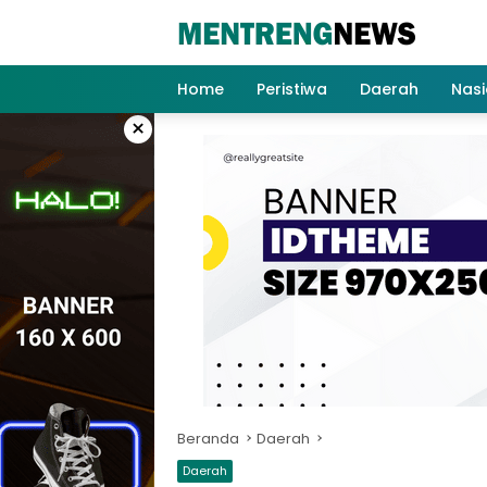
Langsung
ke
konten
Home
Peristiwa
Daerah
Nasi
×
Beranda
Daerah
Daerah