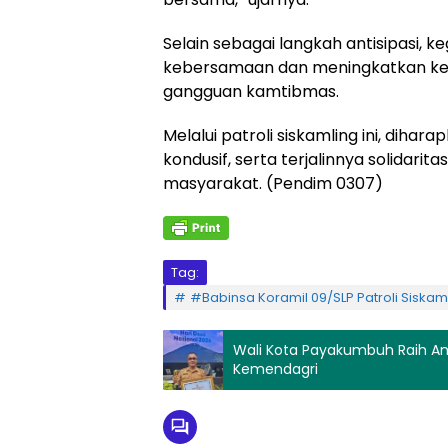
Selain sebagai langkah antisipasi, 
kebersamaan dan meningkatkan ke
gangguan kamtibmas.
Melalui patroli siskamling ini, dih
kondusif, serta terjalinnya solidari
masyarakat. (Pendim 0307)
Tag:
#Babinsa Koramil 09/SLP Patroli Si
Wali Kota Payakumbuh Raih A
Kemendagri