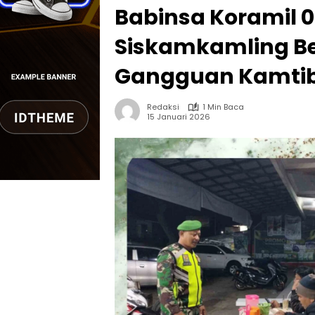
Babinsa Koramil 0
Siskamkamling B
Gangguan Kamti
Redaksi
1 Min Baca
15 Januari 2026