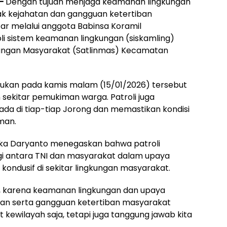
–
Dengan tujuan menjaga keamanan lingkungan
ak kejahatan dan gangguan ketertiban
r melalui anggota Babinsa Koramil
i sistem keamanan lingkungan (siskamling)
ungan Masyarakat (Satlinmas) Kecamatan
akukan pada kamis malam (15/01/2026) tersebut
 sekitar pemukiman warga. Patroli juga
da di tiap-tiap Jorong dan memastikan kondisi
man.
rka Daryanto menegaskan bahwa patroli
gi antara TNI dan masyarakat dalam upaya
kondusif di sekitar lingkungan masyarakat.
g, karena keamanan lingkungan dan upaya
tan serta gangguan ketertiban masyarakat
kewilayah saja, tetapi juga tanggung jawab kita