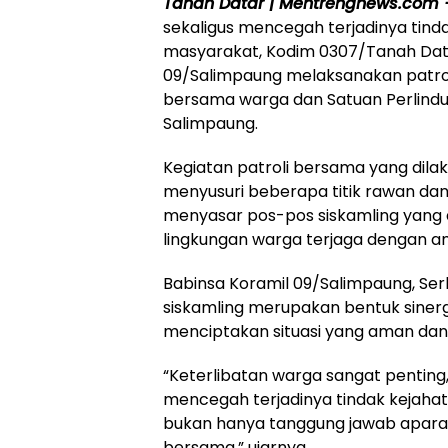
Tanah Datar | Mentrengnews.com 
sekaligus mencegah terjadinya tind
masyarakat, Kodim 0307/Tanah Data
09/Salimpaung melaksanakan patrol
bersama warga dan Satuan Perlind
Salimpaung.
Kegiatan patroli bersama yang dil
menyusuri beberapa titik rawan dan
menyasar pos-pos siskamling yang a
lingkungan warga terjaga dengan a
Babinsa Koramil 09/Salimpaung, Se
siskamling merupakan bentuk siner
menciptakan situasi yang aman dan 
“Keterlibatan warga sangat pentin
mencegah terjadinya tindak kejaha
bukan hanya tanggung jawab aparat 
bersama,” ujarnya.