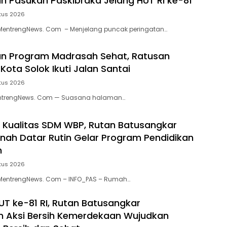
tih Pasukan Paskibraka Jelang HUT RI ke-81
tus 2026
MentrengNews. Com – Menjelang puncak peringatan…
n Program Madrasah Sehat, Ratusan
ota Solok Ikuti Jalan Santai
tus 2026
entrengNews. Com — Suasana halaman…
 Kualitas SDM WBP, Rutan Batusangkar
nah Datar Rutin Gelar Program Pendidikan
n
tus 2026
MentrengNews. Com – INFO_PAS – Rumah…
T ke-81 RI, Rutan Batusangkar
 Aksi Bersih Kemerdekaan Wujudkan