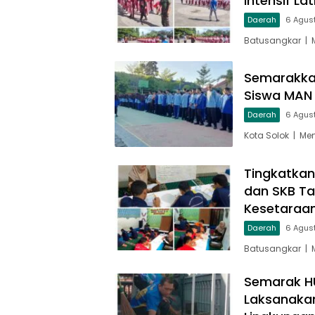
Intensif La
Daerah
6 Agus
Batusangkar | 
Semarakka
Siswa MAN K
Daerah
6 Agus
Kota Solok | M
Tingkatkan
dan SKB Ta
Kesetaraa
Daerah
6 Agus
Batusangkar | 
Semarak HU
Laksanakan