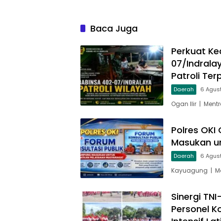
Baca Juga
Perkuat Ke
07/Indrala
Patroli Te
Daerah
6 Agus
Ogan Ilir | Men
Polres OKI
Masukan u
Daerah
6 Agus
Kayuagung | Me
Sinergi TN
Personel K