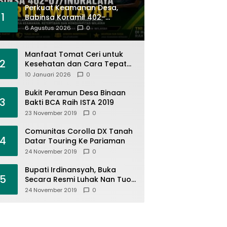
Perkuat Keamanan Desa,
1
Babinsa Koramil 402-
07/Indralaya Bersama Warga
6 Agustus 2026
0
Aktifkan Siskamling dan
Patroli Terpadu
Manfaat Tomat Ceri untuk
2
Kesehatan dan Cara Tepat
Mengonsumsinya
10 Januari 2026
0
Bukit Peramun Desa Binaan
3
Bakti BCA Raih ISTA 2019
23 November 2019
0
Comunitas Corolla DX Tanah
4
Datar Touring Ke Pariaman
24 November 2019
0
Bupati Irdinansyah, Buka
5
Secara Resmi Luhak Nan Tuo
Wirabraja Adventure Offroad
24 November 2019
0
2019