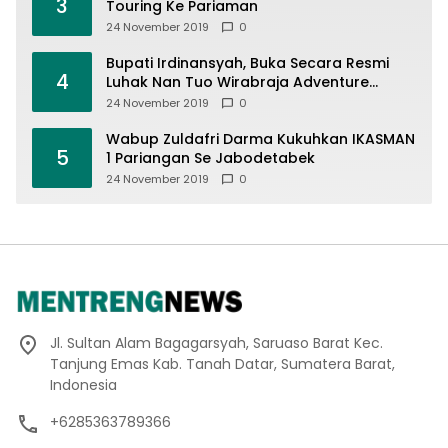
3
Touring Ke Pariaman
24 November 2019
0
Bupati Irdinansyah, Buka Secara Resmi
4
Luhak Nan Tuo Wirabraja Adventure
Offroad 2019
24 November 2019
0
Wabup Zuldafri Darma Kukuhkan IKASMAN
5
1 Pariangan Se Jabodetabek
24 November 2019
0
Jl. Sultan Alam Bagagarsyah, Saruaso Barat Kec.
Tanjung Emas Kab. Tanah Datar, Sumatera Barat,
Indonesia
+6285363789366