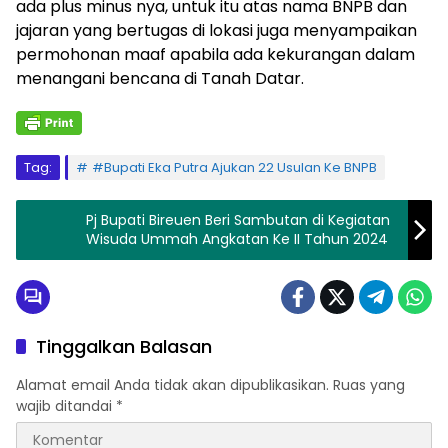
ada plus minus nya, untuk itu atas nama BNPB dan
jajaran yang bertugas di lokasi juga menyampaikan
permohonan maaf apabila ada kekurangan dalam
menangani bencana di Tanah Datar.
Tag:
#Bupati Eka Putra Ajukan 22 Usulan Ke BNPB
Pj Bupati Bireuen Beri Sambutan di Kegiatan
Wisuda Ummah Angkatan Ke II Tahun 2024
Tinggalkan Balasan
Alamat email Anda tidak akan dipublikasikan.
Ruas yang
wajib ditandai
*