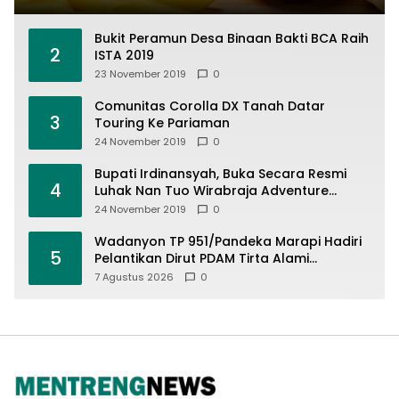
Bukit Peramun Desa Binaan Bakti BCA Raih
2
ISTA 2019
23 November 2019
0
Comunitas Corolla DX Tanah Datar
3
Touring Ke Pariaman
24 November 2019
0
Bupati Irdinansyah, Buka Secara Resmi
4
Luhak Nan Tuo Wirabraja Adventure
Offroad 2019
24 November 2019
0
Wadanyon TP 951/Pandeka Marapi Hadiri
5
Pelantikan Dirut PDAM Tirta Alami
Batusangkar, Dukung Sinergi BUMD dan
7 Agustus 2026
0
Keamanan Daerah