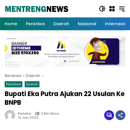
Langsung
ke
konten
Home
Peristiwa
Daerah
Nasional
Internasion
Beranda
Daerah
Peristiwa
Daerah
Bupati Eka Putra Ajukan 22 Usulan Ke
BNPB
Redaksi
3 Min Baca
12 Juni 2024