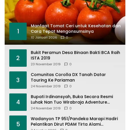
Manfaat Tomat Ceri untuk Kesehatan dan
1
Cara Tepat Mengonsumsinya
10 Januari 2026
0
Bukit Peramun Desa Binaan Bakti BCA Raih
2
ISTA 2019
23 November 2019
0
Comunitas Corolla DX Tanah Datar
3
Touring Ke Pariaman
24 November 2019
0
Bupati Irdinansyah, Buka Secara Resmi
4
Luhak Nan Tuo Wirabraja Adventure
Offroad 2019
24 November 2019
0
Wadanyon TP 951/Pandeka Marapi Hadiri
5
Pelantikan Dirut PDAM Tirta Alami
Batusangkar, Dukung Sinergi BUMD dan