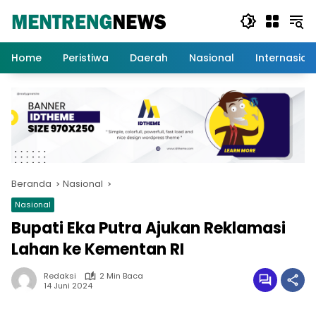
Langsung
ke
konten
Home
Peristiwa
Daerah
Nasional
Internasion
Beranda
Nasional
Nasional
Bupati Eka Putra Ajukan Reklamasi
Lahan ke Kementan RI
Redaksi
2 Min Baca
14 Juni 2024