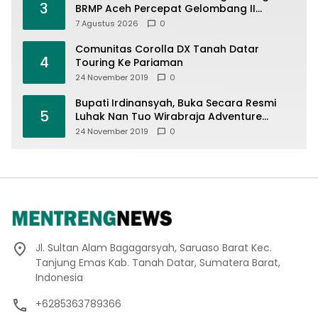
3
BRMP Aceh Percepat Gelombang II
Eksekusi Program Pascabencana untuk
7 Agustus 2026
0
Petani
Comunitas Corolla DX Tanah Datar
4
Touring Ke Pariaman
24 November 2019
0
Bupati Irdinansyah, Buka Secara Resmi
5
Luhak Nan Tuo Wirabraja Adventure
Offroad 2019
24 November 2019
0
Jl. Sultan Alam Bagagarsyah, Saruaso Barat Kec.
Tanjung Emas Kab. Tanah Datar, Sumatera Barat,
Indonesia
+6285363789366