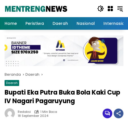
Langsung
ke
konten
Home
Peristiwa
Daerah
Nasional
Internasion
Beranda
Daerah
Daerah
Bupati Eka Putra Buka Bola Kaki Cup
IV Nagari Pagaruyung
Redaksi
1 Min Baca
18 September 2024