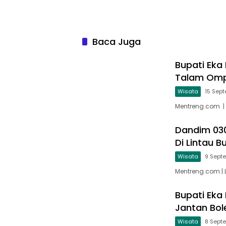
Baca Juga
Bupati Eka
Talam Om
Wisata
15 Sep
Mentreng.com | 
Dandim 03
Di Lintau B
Wisata
9 Sept
Mentreng.com | 
Bupati Eka
Jantan Bol
Wisata
8 Sept