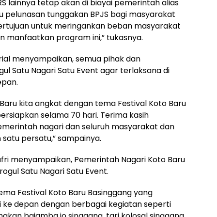
S lainnya tetap akan di biayai pemerintah alias
ntu pelunasan tunggakan BPJS bagi masyarakat
 bertujuan untuk meringankan beban masyarakat
gan manfaatkan program ini,” tukasnya.
rial menyampaikan, semua pihak dan
 Satu Nagari Satu Event agar terlaksana di
epan.
 Baru kita angkat dengan tema Festival Koto Baru
ersiapkan selama 70 hari. Terima kasih
pemerintah nagari dan seluruh masyarakat dan
n satu persatu,” sampainya.
afri menyampaikan, Pemerintah Nagari Koto Baru
gul Satu Nagari Satu Event.
ema Festival Koto Baru Basinggang yang
ari ke depan dengan berbagai kegiatan seperti
akan bajamba jo singgang, tari kolosal singgang,