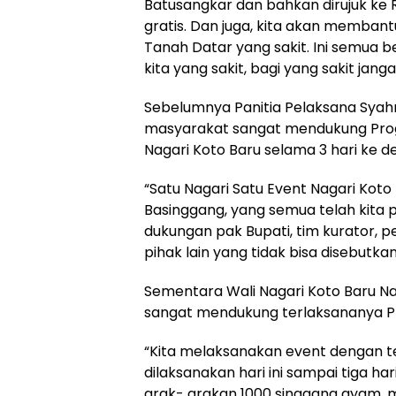
Batusangkar dan bahkan dirujuk ke R
gratis. Dan juga, kita akan memba
Tanah Datar yang sakit. Ini semua
kita yang sakit, bagi yang sakit jan
Sebelumnya Panitia Pelaksana Syah
masyarakat sangat mendukung Progul
Nagari Koto Baru selama 3 hari ke d
“Satu Nagari Satu Event Nagari Koto
Basinggang, yang semua telah kita p
dukungan pak Bupati, tim kurator, 
pihak lain yang tidak bisa disebutka
Sementara Wali Nagari Koto Baru N
sangat mendukung terlaksananya Pro
“Kita melaksanakan event dengan t
dilaksanakan hari ini sampai tiga h
arak- arakan 1000 singgang ayam, m