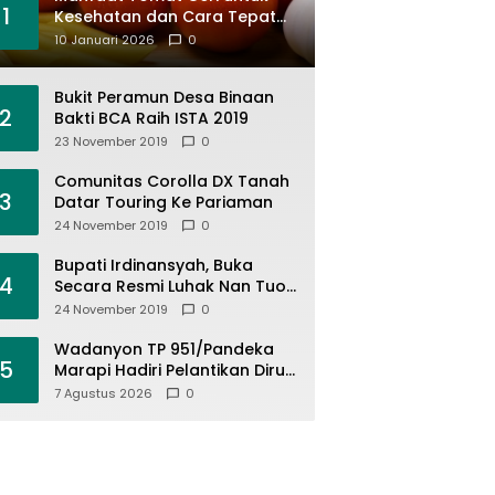
1
Kesehatan dan Cara Tepat
Mengonsumsinya
10 Januari 2026
0
Bukit Peramun Desa Binaan
2
Bakti BCA Raih ISTA 2019
23 November 2019
0
Comunitas Corolla DX Tanah
3
Datar Touring Ke Pariaman
24 November 2019
0
Bupati Irdinansyah, Buka
4
Secara Resmi Luhak Nan Tuo
Wirabraja Adventure Offroad
24 November 2019
0
2019
Wadanyon TP 951/Pandeka
5
Marapi Hadiri Pelantikan Dirut
PDAM Tirta Alami
7 Agustus 2026
0
Batusangkar, Dukung Sinergi
BUMD dan Keamanan Daerah