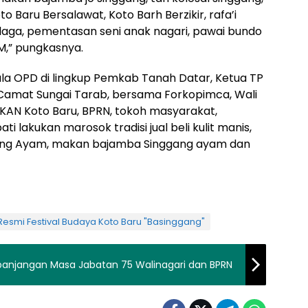
to Baru Bersalawat, Koto Barh Berzikir, rafa’i
lek laga, pementasan seni anak nagari, pawai bundo
M,” pungkasnya.
ala OPD di lingkup Pemkab Tanah Datar, Ketua TP
, Camat Sungai Tarab, bersama Forkopimca, Wali
KAN Koto Baru, BPRN, tokoh masyarakat,
i lakukan marosok tradisi jual beli kulit manis,
ang Ayam, makan bajamba Singgang ayam dan
Resmi Festival Budaya Koto Baru "Basinggang"
rpanjangan Masa Jabatan 75 Walinagari dan BPRN