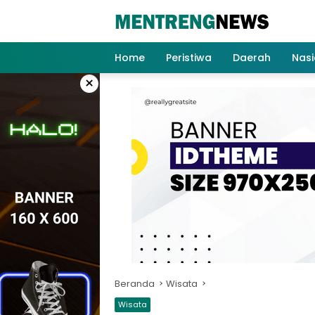
Langsung
ke
konten
Home
Peristiwa
Daerah
Nasi
×
Beranda
Wisata
Wisata