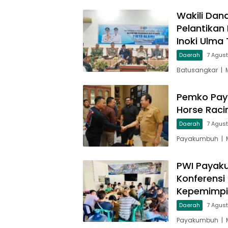
Wakili Dan
Pelantikan
Inoki Ulma 
Daerah
7 Agus
Batusangkar | 
Pemko Pay
Horse Raci
Daerah
7 Agus
Payakumbuh | M
PWI Payaku
Konferensi
Kepemimp
Daerah
7 Agus
Payakumbuh | M