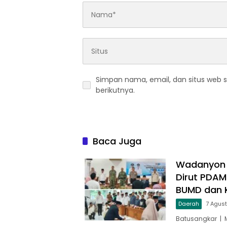
Simpan nama, email, dan situs web 
berikutnya.
Baca Juga
Wadanyon T
Dirut PDAM
BUMD dan 
Daerah
7 Agus
Batusangkar | 