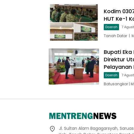
Kodim 030
HUT Ke-1 
Daerah
7 Agus
Tanah Datar | 
Bupati Eka 
Direktur U
Pelayanan 
Daerah
7 Agus
Batusangkar | M
Jl. Sultan Alam Bagagarsyah, Sarua