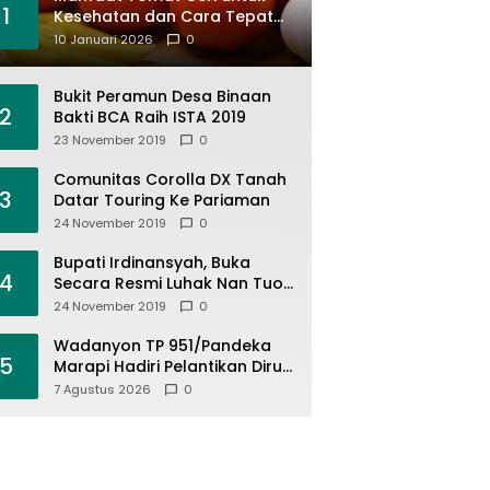
1
Kesehatan dan Cara Tepat
Mengonsumsinya
10 Januari 2026
0
Bukit Peramun Desa Binaan
2
Bakti BCA Raih ISTA 2019
23 November 2019
0
Comunitas Corolla DX Tanah
3
Datar Touring Ke Pariaman
24 November 2019
0
Bupati Irdinansyah, Buka
4
Secara Resmi Luhak Nan Tuo
Wirabraja Adventure Offroad
24 November 2019
0
2019
Wadanyon TP 951/Pandeka
5
Marapi Hadiri Pelantikan Dirut
PDAM Tirta Alami
7 Agustus 2026
0
Batusangkar, Dukung Sinergi
BUMD dan Keamanan Daerah