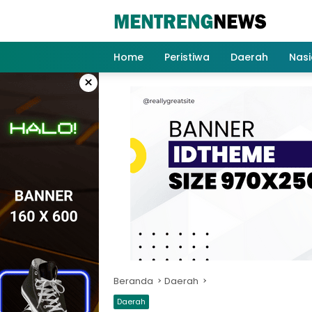
Langsung
ke
konten
Home
Peristiwa
Daerah
Nasi
×
Beranda
Daerah
Daerah