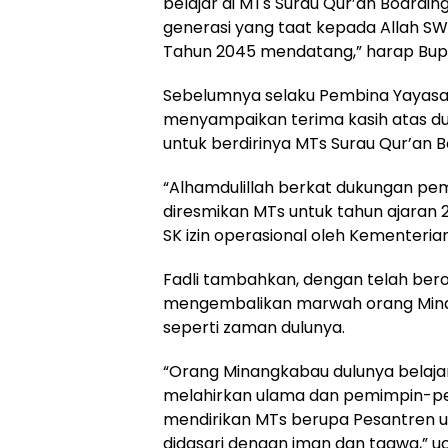
belajar di MTs Surau Qur’an Boardin
generasi yang taat kepada Allah S
Tahun 2045 mendatang,” harap Bupa
Sebelumnya selaku Pembina Yayasan
menyampaikan terima kasih atas d
untuk berdirinya MTs Surau Qur’an B
“Alhamdulillah berkat dukungan pem
diresmikan MTs untuk tahun ajaran 2
SK izin operasional oleh Kementeri
Fadli tambahkan, dengan telah berop
mengembalikan marwah orang Mina
seperti zaman dulunya.
“Orang Minangkabau dulunya belajar
melahirkan ulama dan pemimpin-pem
mendirikan MTs berupa Pesantren 
didasari dengan iman dan taqwa,” u