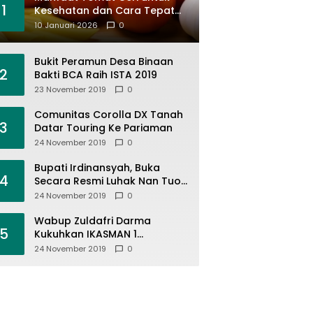
1
Kesehatan dan Cara Tepat
Mengonsumsinya
10 Januari 2026
0
Bukit Peramun Desa Binaan
2
Bakti BCA Raih ISTA 2019
23 November 2019
0
Comunitas Corolla DX Tanah
3
Datar Touring Ke Pariaman
24 November 2019
0
Bupati Irdinansyah, Buka
4
Secara Resmi Luhak Nan Tuo
Wirabraja Adventure Offroad
24 November 2019
0
2019
Wabup Zuldafri Darma
5
Kukuhkan IKASMAN 1
Pariangan Se Jabodetabek
24 November 2019
0