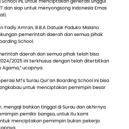
g School ini, untuk menciptakan generasi unggul
WT dan siap untuk menyongsong Indonesia Emas
ti.
 Fadly Amran, B.B.A Datuak Paduko Malano
ukungan pemerintah daerah dan semua pihak
oarding School.
erintah daerah dan semua pihak telah bisa
024/2025 ini terkhusus dengan telah diterbitkan
an Agama,” ucapnya.
erasi MTs Surau Qur’an Boarding School ini bisa
ngkabau untuk menciptakan pemimpin besar
, mengaji bahkan tinggal di Surau dan akhirnya
impin pemikir bangsa, untuk itu kami
untuk menciptakan pemimpin bukan pekerja
capnya.