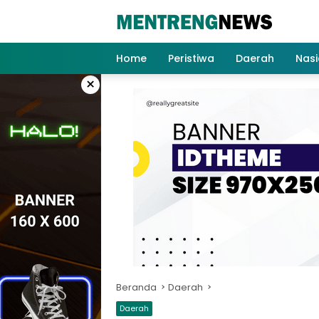
Langsung
ke
konten
Home
Peristiwa
Daerah
Nasi
×
Beranda
Daerah
Daerah