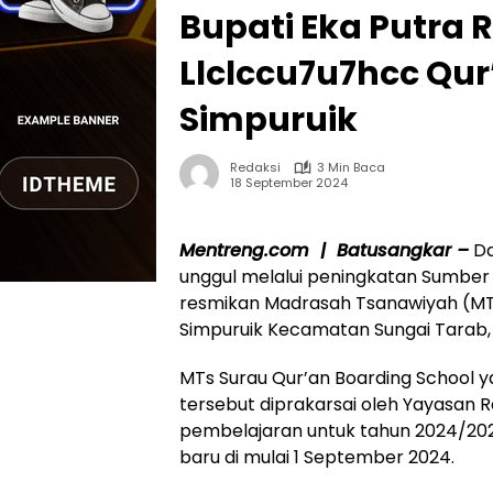
Bupati Eka Putra
Llclccu7u7hcc Qur
Simpuruik
Redaksi
3 Min Baca
18 September 2024
Mentreng.com | Batusangkar –
Da
unggul melalui peningkatan Sumber 
resmikan Madrasah Tsanawiyah (MTs
Simpuruik Kecamatan Sungai Tarab,
MTs Surau Qur’an Boarding School 
tersebut diprakarsai oleh Yayasan
pembelajaran untuk tahun 2024/20
baru di mulai 1 September 2024.