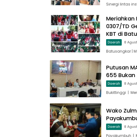
Sinergi lintas in
Meriahkan 
0307/TD Ge
KBT di Bat
Daerah
8 Agus
Batusangkar | 
Putusan MA
655 Bukan 
Daerah
8 Agus
Bukittinggi | M
Wako Zulm
Payakumbu
Daerah
8 Agus
Payakumbuh | M