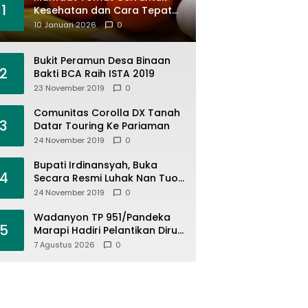
1
Kesehatan dan Cara Tepat
Mengonsumsinya
10 Januari 2026
0
Bukit Peramun Desa Binaan
2
Bakti BCA Raih ISTA 2019
23 November 2019
0
Comunitas Corolla DX Tanah
3
Datar Touring Ke Pariaman
24 November 2019
0
Bupati Irdinansyah, Buka
4
Secara Resmi Luhak Nan Tuo
Wirabraja Adventure Offroad
24 November 2019
0
2019
Wadanyon TP 951/Pandeka
5
Marapi Hadiri Pelantikan Dirut
PDAM Tirta Alami
7 Agustus 2026
0
Batusangkar, Dukung Sinergi
BUMD dan Keamanan Daerah