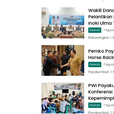
Wakili Dan
Pelantikan
Inoki Ulma 
Daerah
7 Agus
Batusangkar | 
Pemko Pay
Horse Raci
Daerah
7 Agus
Payakumbuh | M
PWI Payaku
Konferensi
Kepemimp
Daerah
7 Agus
Payakumbuh | M