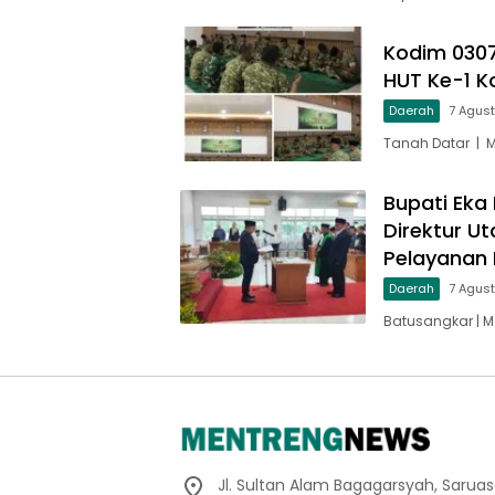
Kodim 030
HUT Ke-1 
Daerah
7 Agus
Tanah Datar | 
Bupati Eka 
Direktur U
Pelayanan 
Daerah
7 Agus
Batusangkar | M
Jl. Sultan Alam Bagagarsyah, Sarua