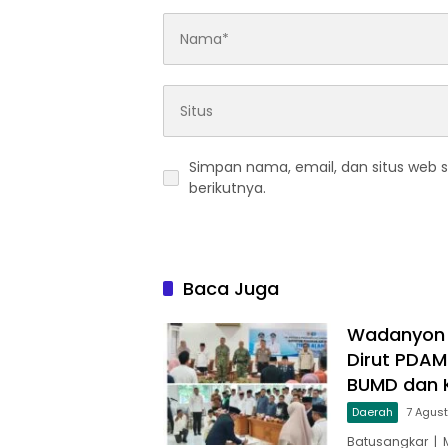
Simpan nama, email, dan situs web 
berikutnya.
Baca Juga
Wadanyon T
Dirut PDAM
BUMD dan 
Daerah
7 Agus
Batusangkar | 