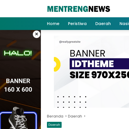
Langsung
ke
konten
Home
Peristiwa
Daerah
Nasi
×
Beranda
Daerah
Daerah