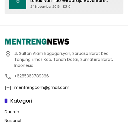
5
Luhak Nan Tuo Wirabraja Adventure
Offroad 2019
24 November 2019
0
Jl. Sultan Alam Bagagarsyah, Saruaso Barat Kec.
Tanjung Emas Kab. Tanah Datar, Sumatera Barat,
Indonesia
+6285363789366
mentrengcom@gmail.com
Kategori
Daerah
Nasional