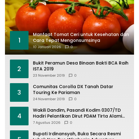
Manfaat Tomat Ceri untuk Kesehatan dan
1
Cara Tepat Mengonsumsinya
10 Januari 2026
0
Bukit Peramun Desa Binaan Bakti BCA Raih
2
ISTA 2019
23 November 2019
0
Comunitas Corolla DX Tanah Datar
3
Touring Ke Pariaman
24 November 2019
0
Wakili Dandim, Pasandi Kodim 0307/TD
4
Hadiri Pelantikan Dirut PDAM Tirta Alami
Batusangkar Dr. Inoki Ulma Tiara
7 Agustus 2026
0
Bupati Irdinansyah, Buka Secara Resmi