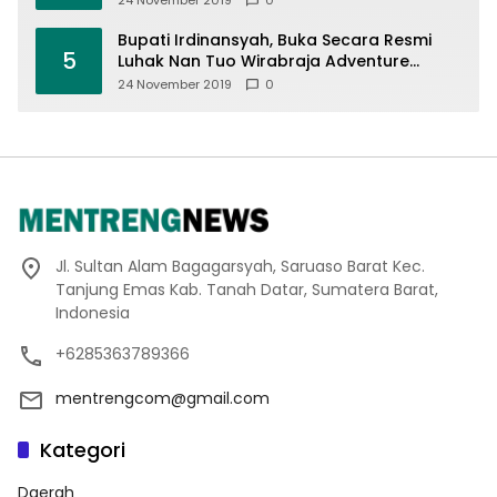
Bupati Irdinansyah, Buka Secara Resmi
5
Luhak Nan Tuo Wirabraja Adventure
Offroad 2019
24 November 2019
0
Jl. Sultan Alam Bagagarsyah, Saruaso Barat Kec.
Tanjung Emas Kab. Tanah Datar, Sumatera Barat,
Indonesia
+6285363789366
mentrengcom@gmail.com
Kategori
Daerah