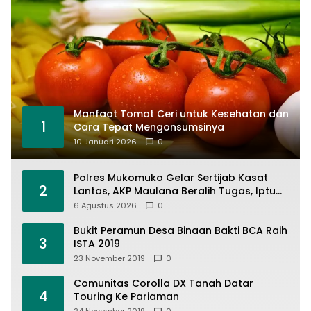
Manfaat Tomat Ceri untuk Kesehatan dan
1
Cara Tepat Mengonsumsinya
10 Januari 2026
0
Polres Mukomuko Gelar Sertijab Kasat
2
Lantas, AKP Maulana Beralih Tugas, Iptu
Dedi Napitupulu Jabat Kasat Lantas
6 Agustus 2026
0
Bukit Peramun Desa Binaan Bakti BCA Raih
3
ISTA 2019
23 November 2019
0
Comunitas Corolla DX Tanah Datar
4
Touring Ke Pariaman
24 November 2019
0