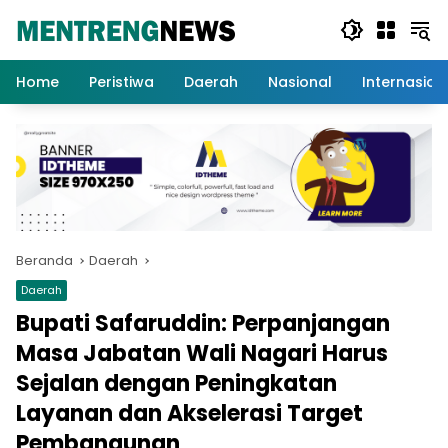
Langsung
ke
konten
Home
Peristiwa
Daerah
Nasional
Internasion
Beranda
Daerah
Daerah
Bupati Safaruddin: Perpanjangan
Masa Jabatan Wali Nagari Harus
Sejalan dengan Peningkatan
Layanan dan Akselerasi Target
Pembangunan