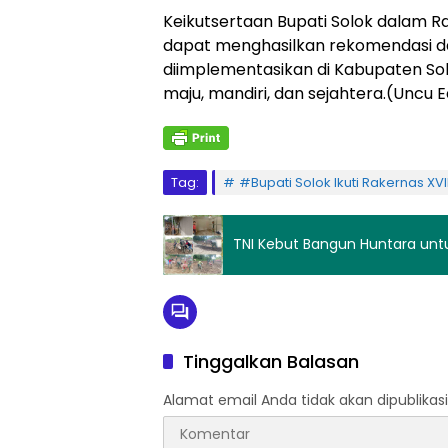
Keikutsertaan Bupati Solok dalam Ra
dapat menghasilkan rekomendasi da
diimplementasikan di Kabupaten S
maju, mandiri, dan sejahtera.(Uncu 
Tag:
#Bupati Solok Ikuti Rakernas XV
TNI Kebut Bangun Huntara unt
Tinggalkan Balasan
Alamat email Anda tidak akan dipublikasi