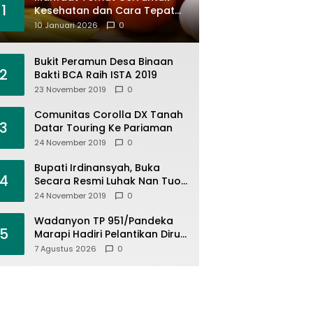
1
Kesehatan dan Cara Tepat
Mengonsumsinya
10 Januari 2026
0
Bukit Peramun Desa Binaan
2
Bakti BCA Raih ISTA 2019
23 November 2019
0
Comunitas Corolla DX Tanah
3
Datar Touring Ke Pariaman
24 November 2019
0
Bupati Irdinansyah, Buka
4
Secara Resmi Luhak Nan Tuo
Wirabraja Adventure Offroad
24 November 2019
0
2019
Wadanyon TP 951/Pandeka
5
Marapi Hadiri Pelantikan Dirut
PDAM Tirta Alami
7 Agustus 2026
0
Batusangkar, Dukung Sinergi
BUMD dan Keamanan Daerah