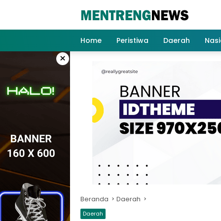
Langsung
ke
konten
Home
Peristiwa
Daerah
Nasi
×
Beranda
Daerah
Daerah