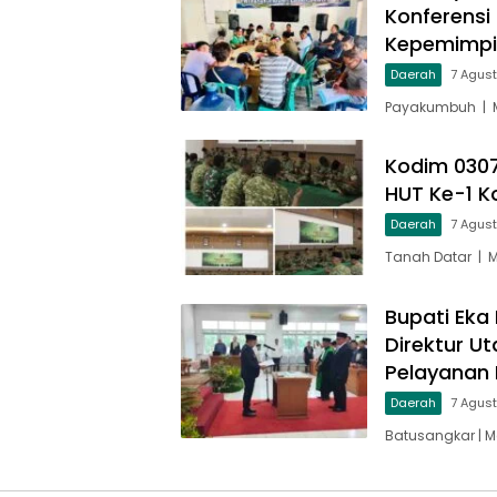
Konferensi
Kepemimp
Daerah
7 Agus
Payakumbuh | M
Kodim 030
HUT Ke-1 
Daerah
7 Agus
Tanah Datar | 
Bupati Eka 
Direktur U
Pelayanan 
Daerah
7 Agus
Batusangkar | M