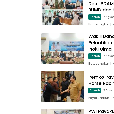
Dirut PDAM
BUMD dan 
Daerah
7 Agus
Batusangkar | 
Wakili Dan
Pelantikan
Inoki Ulma 
Daerah
7 Agus
Batusangkar | 
Pemko Pay
Horse Raci
Daerah
7 Agus
Payakumbuh | M
PWI Payaku