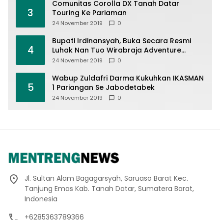
Comunitas Corolla DX Tanah Datar
3
Touring Ke Pariaman
24 November 2019
0
Bupati Irdinansyah, Buka Secara Resmi
4
Luhak Nan Tuo Wirabraja Adventure
Offroad 2019
24 November 2019
0
Wabup Zuldafri Darma Kukuhkan IKASMAN
5
1 Pariangan Se Jabodetabek
24 November 2019
0
Jl. Sultan Alam Bagagarsyah, Saruaso Barat Kec.
Tanjung Emas Kab. Tanah Datar, Sumatera Barat,
Indonesia
+6285363789366