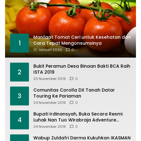
Manfaat Tomat Ceri untuk Kesehatan dan
1
Cara Tepat Mengonsumsinya
10 Januari 2026
0
Bukit Peramun Desa Binaan Bakti BCA Raih
2
ISTA 2019
23 November 2019
0
Comunitas Corolla DX Tanah Datar
3
Touring Ke Pariaman
24 November 2019
0
Bupati Irdinansyah, Buka Secara Resmi
4
Luhak Nan Tuo Wirabraja Adventure
Offroad 2019
24 November 2019
0
Wabup Zuldafri Darma Kukuhkan IKASMAN