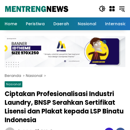
Langsung
ke
konten
Home
Peristiwa
Daerah
Nasional
Internasion
Beranda
Nasional
Nasional
Ciptakan Profesionalisasi Industri
Laundry, BNSP Serahkan Sertifikat
Lisensi dan Plakat kepada LSP Binatu
Indonesia