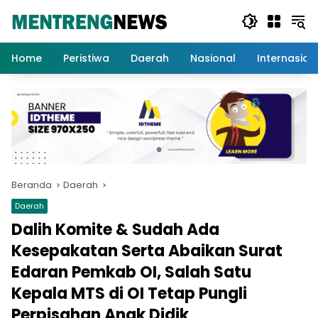
Langsung
ke
konten
Home
Peristiwa
Daerah
Nasional
Internasion
Beranda
Daerah
Daerah
Dalih Komite & Sudah Ada
Kesepakatan Serta Abaikan Surat
Edaran Pemkab OI, Salah Satu
Kepala MTS di OI Tetap Pungli
Perpisahan Anak Didik