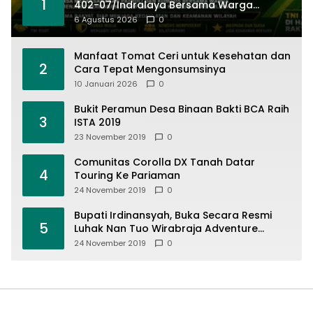
1
402-07/Indralaya Bersama Warga
Aktifkan Siskamling dan Patroli Terpadu
6 Agustus 2026
0
Manfaat Tomat Ceri untuk Kesehatan dan
2
Cara Tepat Mengonsumsinya
10 Januari 2026
0
Bukit Peramun Desa Binaan Bakti BCA Raih
3
ISTA 2019
23 November 2019
0
Comunitas Corolla DX Tanah Datar
4
Touring Ke Pariaman
24 November 2019
0
Bupati Irdinansyah, Buka Secara Resmi
5
Luhak Nan Tuo Wirabraja Adventure
Offroad 2019
24 November 2019
0