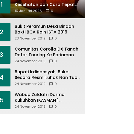
1
Kesehatan dan Cara Tepat
Mengonsumsinya
10 Januari 2026
0
Bukit Peramun Desa Binaan
2
Bakti BCA Raih ISTA 2019
23 November 2019
0
Comunitas Corolla DX Tanah
3
Datar Touring Ke Pariaman
24 November 2019
0
Bupati Irdinansyah, Buka
4
Secara Resmi Luhak Nan Tuo
Wirabraja Adventure Offroad
24 November 2019
0
2019
Wabup Zuldafri Darma
5
Kukuhkan IKASMAN 1
Pariangan Se Jabodetabek
24 November 2019
0