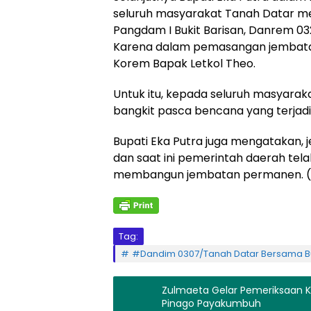
seluruh masyarakat Tanah Datar me
Pangdam I Bukit Barisan, Danrem 0
Karena dalam pemasangan jembatan 
Korem Bapak Letkol Theo.
Untuk itu, kepada seluruh masyara
bangkit pasca bencana yang terjadi,
Bupati Eka Putra juga mengatakan, j
dan saat ini pemerintah daerah te
membangun jembatan permanen. (
Tag:
#Dandim 0307/Tanah Datar Bersama Bu
Zulmaeta Gelar Pemeriksaan Kesehatan Massal Gratis Di Pelatraran Agam Sungai
Pinago Payakumbuh