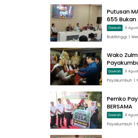
Putusan MA
655 Bukan 
Daerah
8 Agus
Bukittinggi | M
Wako Zulm
Payakumbu
Daerah
8 Agus
Payakumbuh | M
Pemko Pay
BERSAMA
Daerah
8 Agus
Payakumbuh | M