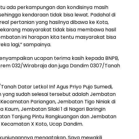
 itu ada perkampungan dan kondisinya masih
sehingga kendaraan tidak bisa lewat. Padahal di
eal pertanian yang hasilnya dibawa ke Kota,
ekarang masyarakat tidak bisa membawa hasil
embatan ini harapan kita tentu masyarakat bisa
eka lagi,” sampainya.
 menyampaikan ucapan terima kasih kepada BNPB,
Danrem 032/Wirabraja dan juga Dandim 0307/Tanah
anah Datar Letkol Inf Agus Priyo Pujo Sumedi,
an yang sudah selesai tersebut adalah Jembatan
 Kecamatan Pariangan, Jembatan Tigo Niniak di
aum, Jembatan Silaki 1 di Nagari Baringin
atan Tanjung Pintu Rangkuangan dan Jembatan
h Kecamatan X Koto, Ucap Dandim.
m kunjungannya mengatakan, Saya mewakili