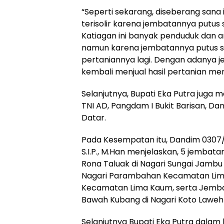
“Seperti sekarang, diseberang sana
terisolir karena jembatannya putus 
Katiagan ini banyak penduduk dan ar
namun karena jembatannya putus s
pertaniannya lagi. Dengan adanya j
kembali menjual hasil pertanian mer
Selanjutnya, Bupati Eka Putra juga
TNI AD, Pangdam I Bukit Barisan, 
Datar.
Pada Kesempatan itu, Dandim 0307/T
S.I.P., M.Han menjelaskan, 5 jembat
Rona Taluak di Nagari Sungai Jambu
Nagari Parambahan Kecamatan Lima K
Kecamatan Lima Kaum, serta Jemb
Bawah Kubang di Nagari Koto Lawe
Selanjutnya Bupati Eka Putra dala