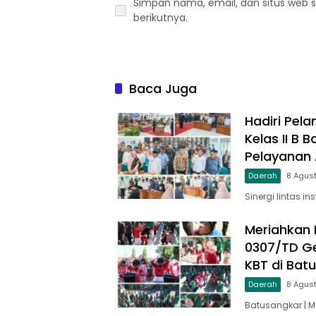
Simpan nama, email, dan situs web 
berikutnya.
Baca Juga
Hadiri Pela
Kelas II B
Pelayanan A
Daerah
8 Agus
Sinergi lintas in
Meriahkan 
0307/TD Ge
KBT di Bat
Daerah
8 Agus
Batusangkar | 