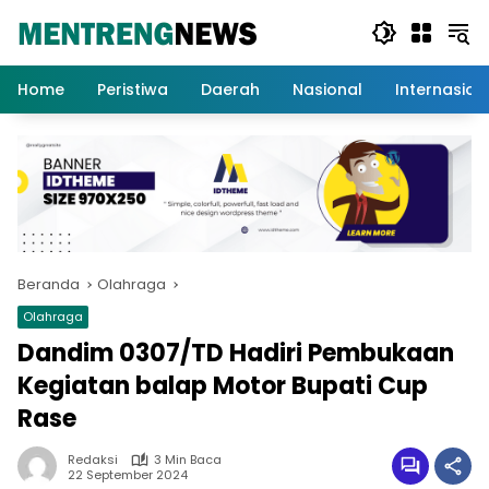
Langsung
ke
konten
Home
Peristiwa
Daerah
Nasional
Internasion
Beranda
Olahraga
Olahraga
Dandim 0307/TD Hadiri Pembukaan
Kegiatan balap Motor Bupati Cup
Rase
Redaksi
3 Min Baca
22 September 2024