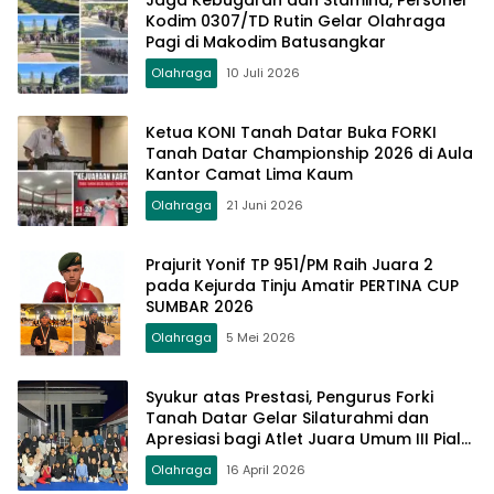
Kodim 0307/TD Rutin Gelar Olahraga
Pagi di Makodim Batusangkar
Olahraga
10 Juli 2026
Ketua KONI Tanah Datar Buka FORKI
Tanah Datar Championship 2026 di Aula
Kantor Camat Lima Kaum
Olahraga
21 Juni 2026
Prajurit Yonif TP 951/PM Raih Juara 2
pada Kejurda Tinju Amatir PERTINA CUP
SUMBAR 2026
Olahraga
5 Mei 2026
Syukur atas Prestasi, Pengurus Forki
Tanah Datar Gelar Silaturahmi dan
Apresiasi bagi Atlet Juara Umum III Piala
Dandim 0306/50 Kota
Olahraga
16 April 2026