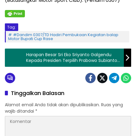
(Batusangkar Motor Sport Club). (Pendim 0307)
Tag:
#Dandim 0307/TD Hadiri Pembukaan Kegiatan balap
Motor Bupati Cup Rase
Harapan Besar Sri Eko Sriyanto Galgendu
Kepada Presiden Terpilih Prabowo Subianto
Dapat Segera Memulihkan Ekonomi
Indonesia Yang Terpuruk
Tinggalkan Balasan
Alamat email Anda tidak akan dipublikasikan.
Ruas yang
wajib ditandai
*