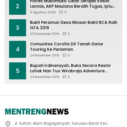
Polres Mukomuko Gelar Sertijab Kasat
2
Lantas, AKP Maulana Beralih Tugas, Iptu
Dedi Napitupulu Jabat Kasat Lantas
6 Agustus 2026
0
Bukit Peramun Desa Binaan Bakti BCA Raih
3
ISTA 2019
23 November 2019
0
Comunitas Corolla DX Tanah Datar
4
Touring Ke Pariaman
24 November 2019
0
Bupati Irdinansyah, Buka Secara Resmi
5
Luhak Nan Tuo Wirabraja Adventure
Offroad 2019
24 November 2019
0
Jl. Sultan Alam Bagagarsyah, Saruaso Barat Kec.