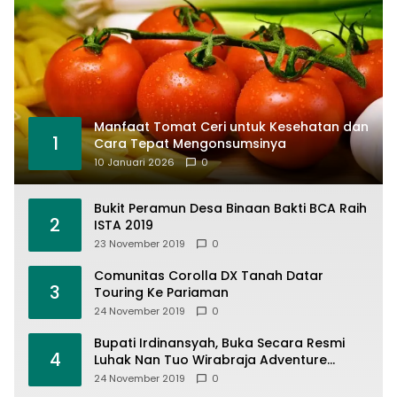
Manfaat Tomat Ceri untuk Kesehatan dan
1
Cara Tepat Mengonsumsinya
10 Januari 2026
0
Bukit Peramun Desa Binaan Bakti BCA Raih
2
ISTA 2019
23 November 2019
0
Comunitas Corolla DX Tanah Datar
3
Touring Ke Pariaman
24 November 2019
0
Bupati Irdinansyah, Buka Secara Resmi
4
Luhak Nan Tuo Wirabraja Adventure
Offroad 2019
24 November 2019
0