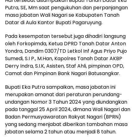
Hal tersebut disampaikan Bupati Tanah Datar Eka
Putra, SE, Mm saat pengukuhan dan perpanjangan
masa jabatan Wali Nagari se Kabupaten Tanah
Datar di Aula Kantor Bupati Pagaruyung.
Pada kesempatan tersebut juga dihadiri langsung
oleh Forkopimda, Ketua DPRD Tanah Datar Anton
Yondra, Dandim 0307/TD Letkol Inf Agus Priyo Pujo
Sumedi, S.I P., M.Han, Kapolres Tanah Datar AKBP
Derry Indra, S.I.K, Asisten, Staf Ahli, pimpinan OPD,
Camat dan Pimpinan Bank Nagari Batusangkar.
Bupati Eka Putra sampaikan, masa jabatan ini
merupakan amanat dari peraturan perundang-
undangan Nomor 3 Tahun 2024 yang diundangkan
pada tanggal 25 April 2024, dimana Wali Nagari dan
Badan Permusyawaratan Rakyat Nagari (BPRN)
yang sedang menjabat diberikan tambahan masa
jabatan selama 2 tahun atau menjadi 8 tahun.