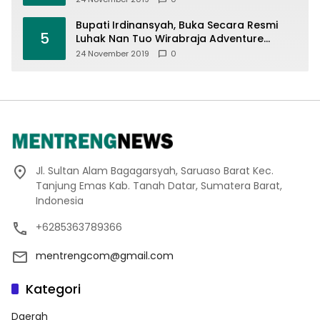
Bupati Irdinansyah, Buka Secara Resmi
5
Luhak Nan Tuo Wirabraja Adventure
Offroad 2019
24 November 2019
0
Jl. Sultan Alam Bagagarsyah, Saruaso Barat Kec.
Tanjung Emas Kab. Tanah Datar, Sumatera Barat,
Indonesia
+6285363789366
mentrengcom@gmail.com
Kategori
Daerah