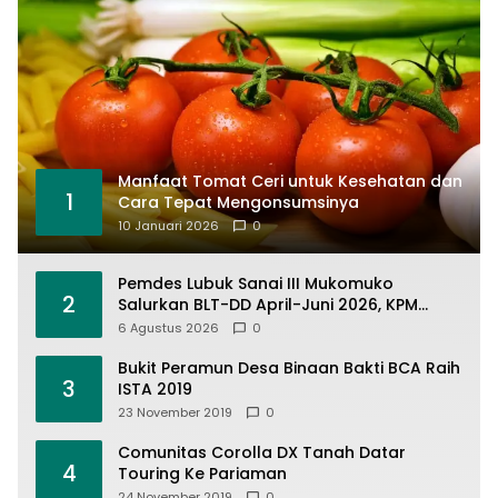
Manfaat Tomat Ceri untuk Kesehatan dan
1
Cara Tepat Mengonsumsinya
10 Januari 2026
0
Pemdes Lubuk Sanai III Mukomuko
2
Salurkan BLT-DD April-Juni 2026, KPM
Terima Rp900 Ribu
6 Agustus 2026
0
Bukit Peramun Desa Binaan Bakti BCA Raih
3
ISTA 2019
23 November 2019
0
Comunitas Corolla DX Tanah Datar
4
Touring Ke Pariaman
24 November 2019
0