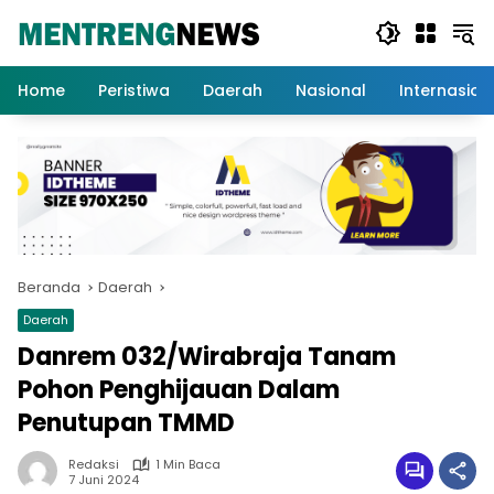
Langsung
ke
konten
Home
Peristiwa
Daerah
Nasional
Internasion
Beranda
Daerah
Daerah
Danrem 032/Wirabraja Tanam
Pohon Penghijauan Dalam
Penutupan TMMD
Redaksi
1 Min Baca
7 Juni 2024