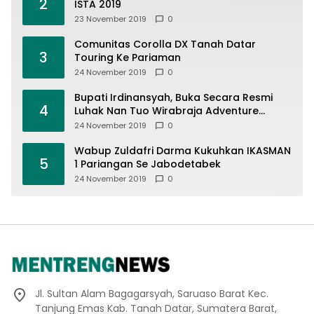
2
ISTA 2019
23 November 2019
0
Comunitas Corolla DX Tanah Datar
3
Touring Ke Pariaman
24 November 2019
0
Bupati Irdinansyah, Buka Secara Resmi
4
Luhak Nan Tuo Wirabraja Adventure
Offroad 2019
24 November 2019
0
Wabup Zuldafri Darma Kukuhkan IKASMAN
5
1 Pariangan Se Jabodetabek
24 November 2019
0
Jl. Sultan Alam Bagagarsyah, Saruaso Barat Kec.
Tanjung Emas Kab. Tanah Datar, Sumatera Barat,