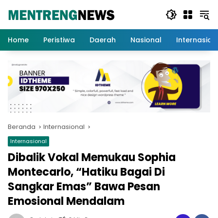
Langsung
ke
konten
Home
Peristiwa
Daerah
Nasional
Internasion
Beranda
Internasional
Internasional
Dibalik Vokal Memukau Sophia
Montecarlo, “Hatiku Bagai Di
Sangkar Emas” Bawa Pesan
Emosional Mendalam