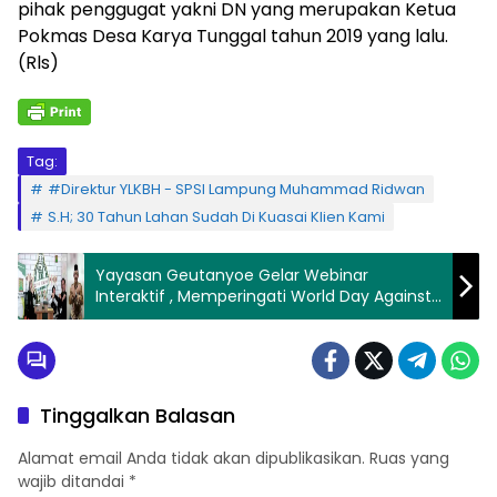
pihak penggugat yakni DN yang merupakan Ketua
Pokmas Desa Karya Tunggal tahun 2019 yang lalu.
(Rls)
Tag:
#Direktur YLKBH - SPSI Lampung Muhammad Ridwan
S.H; 30 Tahun Lahan Sudah Di Kuasai Klien Kami
Yayasan Geutanyoe Gelar Webinar
Interaktif , Memperingati World Day Against
Trafficking in Persons 2025
Tinggalkan Balasan
Alamat email Anda tidak akan dipublikasikan.
Ruas yang
wajib ditandai
*