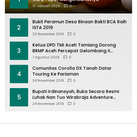
10 Januari 2026
0
Bukit Peramun Desa Binaan Bakti BCA Raih
2
ISTA 2019
23 November 2019
0
Ketua DPD TMI Aceh Tamiang Dorong
3
BRMP Aceh Percepat Gelombang II
Eksekusi Program Pascabencana untuk
7 Agustus 2026
0
Petani
Comunitas Corolla DX Tanah Datar
4
Touring Ke Pariaman
24 November 2019
0
Bupati Irdinansyah, Buka Secara Resmi
5
Luhak Nan Tuo Wirabraja Adventure
Offroad 2019
24 November 2019
0