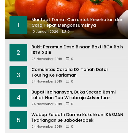
Manfaat Tomat Ceri untuk Kesehatan dan
1
Cara Tepat Mengonsumsinya
10 Januari 2026
0
Bukit Peramun Desa Binaan Bakti BCA Raih
2
ISTA 2019
23 November 2019
0
Comunitas Corolla DX Tanah Datar
3
Touring Ke Pariaman
24 November 2019
0
Bupati Irdinansyah, Buka Secara Resmi
4
Luhak Nan Tuo Wirabraja Adventure
Offroad 2019
24 November 2019
0
Wabup Zuldafri Darma Kukuhkan IKASMAN
5
1 Pariangan Se Jabodetabek
24 November 2019
0