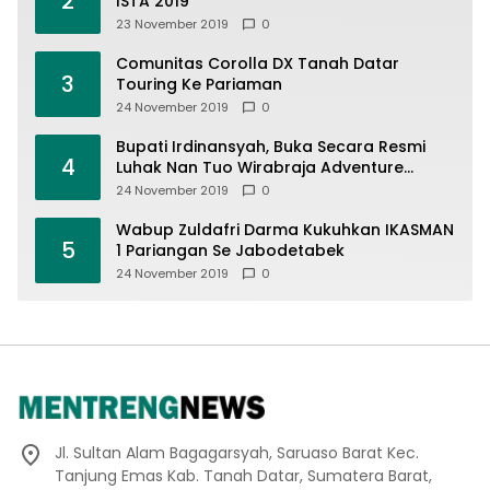
2
ISTA 2019
23 November 2019
0
Comunitas Corolla DX Tanah Datar
3
Touring Ke Pariaman
24 November 2019
0
Bupati Irdinansyah, Buka Secara Resmi
4
Luhak Nan Tuo Wirabraja Adventure
Offroad 2019
24 November 2019
0
Wabup Zuldafri Darma Kukuhkan IKASMAN
5
1 Pariangan Se Jabodetabek
24 November 2019
0
Jl. Sultan Alam Bagagarsyah, Saruaso Barat Kec.
Tanjung Emas Kab. Tanah Datar, Sumatera Barat,