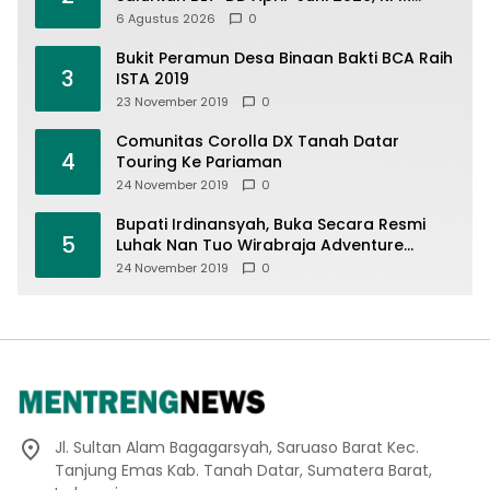
Terima Rp900 Ribu
6 Agustus 2026
0
Bukit Peramun Desa Binaan Bakti BCA Raih
3
ISTA 2019
23 November 2019
0
Comunitas Corolla DX Tanah Datar
4
Touring Ke Pariaman
24 November 2019
0
Bupati Irdinansyah, Buka Secara Resmi
5
Luhak Nan Tuo Wirabraja Adventure
Offroad 2019
24 November 2019
0
Jl. Sultan Alam Bagagarsyah, Saruaso Barat Kec.
Tanjung Emas Kab. Tanah Datar, Sumatera Barat,