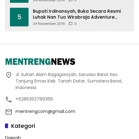
Bupati Irdinansyah, Buka Secara Resmi
5
Luhak Nan Tuo Wirabraja Adventure
Offroad 2019
24 November 2019
0
Jl. Sultan Alam Bagagarsyah, Saruaso Barat Kec.
Tanjung Emas Kab. Tanah Datar, Sumatera Barat,
Indonesia
+6285363789366
mentrengcom@gmail.com
Kategori
Daerah