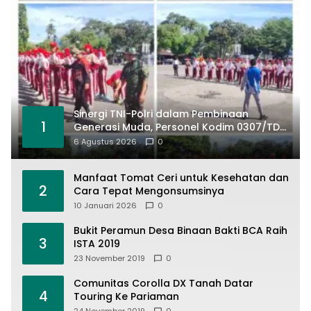
Sinergi TNI-Polri dalam Pembinaan
1
Generasi Muda, Personel Kodim 0307/TD
dan Polresta Tanah Datar Intensif Latih
6 Agustus 2026
0
Pasukan Paskibraka Jelang HUT RI ke-81
Manfaat Tomat Ceri untuk Kesehatan dan
2
Cara Tepat Mengonsumsinya
10 Januari 2026
0
Bukit Peramun Desa Binaan Bakti BCA Raih
3
ISTA 2019
23 November 2019
0
Comunitas Corolla DX Tanah Datar
4
Touring Ke Pariaman
24 November 2019
0