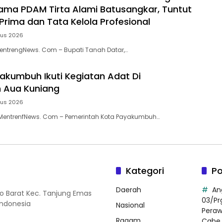
tama PDAM Tirta Alami Batusangkar, Tuntut
Prima dan Tata Kelola Profesional
tus 2026
entrengNews. Com – Bupati Tanah Datar,…
kumbuh Ikuti Kegiatan Adat Di
 Aua Kuniang
tus 2026
entrenfNews. Com – Pemerintah Kota Payakumbuh…
Kategori
Po
Daerah
An
so Barat Kec. Tanjung Emas
03/Pr
Indonesia
Nasional
Pera
Ragam
Cabe 