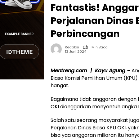
Fantastis! Anggar
Perjalanan Dinas 
Perbincangan
Redaksi
1 Min Baca
13 Juni 2024
Mentreng.com | Kayu Agung –
Ang
Biasa Komisi Pemilihan Umum (KPU)
hangat.
Bagaimana tidak anggaran dengan k
OKI dianggarkan menyentuh angka Rp
Salah satu seorang masyarakat ju
Perjalanan Dinas Biasa KPU OKI, yakn
bisa yaa anggaran miliaran itu hanya