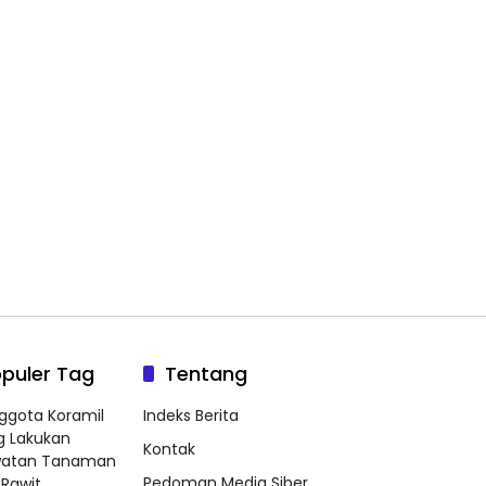
puler Tag
Tentang
ggota Koramil
Indeks Berita
g Lakukan
Kontak
watan Tanaman
Pedoman Media Siber
Rawit