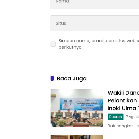
Simpan nama, email, dan situs web 
berikutnya.
Baca Juga
Wakili Dan
Pelantikan
Inoki Ulma 
Daerah
7 Agus
Batusangkar | 