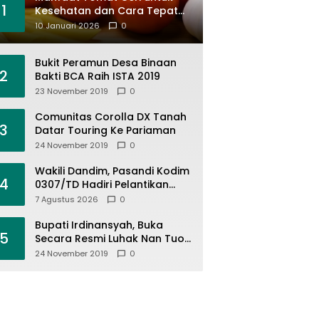
1
Kesehatan dan Cara Tepat
Mengonsumsinya
10 Januari 2026
0
Bukit Peramun Desa Binaan
2
Bakti BCA Raih ISTA 2019
23 November 2019
0
Comunitas Corolla DX Tanah
3
Datar Touring Ke Pariaman
24 November 2019
0
Wakili Dandim, Pasandi Kodim
4
0307/TD Hadiri Pelantikan
Dirut PDAM Tirta Alami
7 Agustus 2026
0
Batusangkar Dr. Inoki Ulma
Tiara
Bupati Irdinansyah, Buka
5
Secara Resmi Luhak Nan Tuo
Wirabraja Adventure Offroad
24 November 2019
0
2019