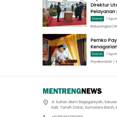
Direktur U
Pelayanan 
Daerah
7 Agus
Batusangkar | M
Pemko Paya
Kenagarian
Daerah
7 Agus
Payakumbuh | M
Jl. Sultan Alam Bagagarsyah, Sarua
Kab. Tanah Datar, Sumatera Barat, 
+6285363789366