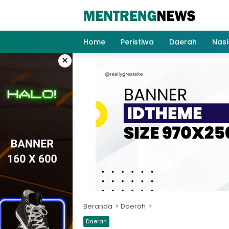
Langsung
ke
konten
Home
Peristiwa
Daerah
Nasi
×
Beranda
Daerah
Daerah