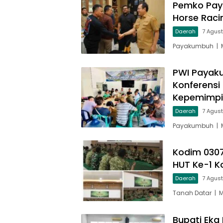
Pemko Pay
Horse Raci
Daerah
7 Agus
Payakumbuh | M
PWI Payaku
Konferensi
Kepemimp
Daerah
7 Agus
Payakumbuh | M
Kodim 030
HUT Ke-1 
Daerah
7 Agus
Tanah Datar | 
Bupati Eka 