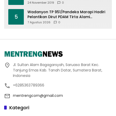
Offroad 2019
24 November 2019
0
Wadanyon TP 951/Pandeka Marapi Hadiri
5
Pelantikan Dirut PDAM Tirta Alami
Batusangkar, Dukung Sinergi BUMD dan
7 Agustus 2026
0
Keamanan Daerah
Jl. Sultan Alam Bagagarsyah, Saruaso Barat Kec.
Tanjung Emas Kab. Tanah Datar, Sumatera Barat,
Indonesia
+6285363789366
mentrengcom@gmail.com
Kategori