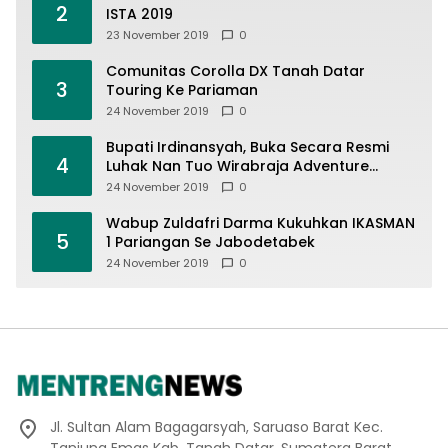
2
ISTA 2019
23 November 2019
0
Comunitas Corolla DX Tanah Datar
3
Touring Ke Pariaman
24 November 2019
0
Bupati Irdinansyah, Buka Secara Resmi
4
Luhak Nan Tuo Wirabraja Adventure
Offroad 2019
24 November 2019
0
Wabup Zuldafri Darma Kukuhkan IKASMAN
5
1 Pariangan Se Jabodetabek
24 November 2019
0
Jl. Sultan Alam Bagagarsyah, Saruaso Barat Kec.