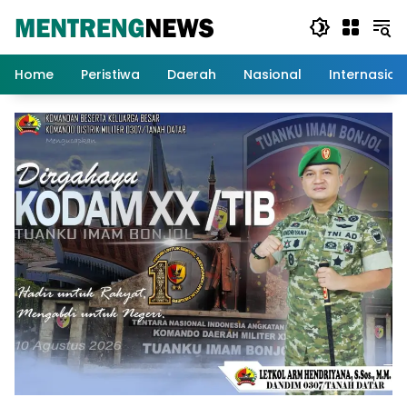
Langsung
ke
konten
Home
Peristiwa
Daerah
Nasional
Internasion