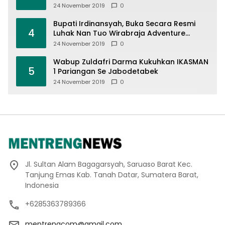
24 November 2019
0
Bupati Irdinansyah, Buka Secara Resmi
4
Luhak Nan Tuo Wirabraja Adventure
Offroad 2019
24 November 2019
0
Wabup Zuldafri Darma Kukuhkan IKASMAN
5
1 Pariangan Se Jabodetabek
24 November 2019
0
Jl. Sultan Alam Bagagarsyah, Saruaso Barat Kec.
Tanjung Emas Kab. Tanah Datar, Sumatera Barat,
Indonesia
+6285363789366
mentrengcom@gmail.com