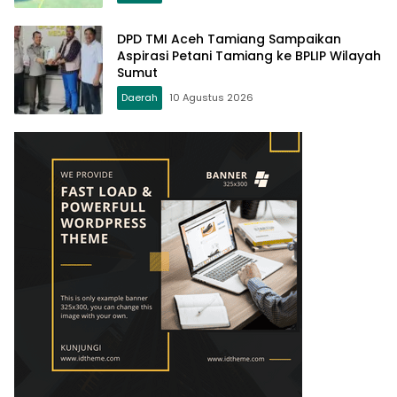
DPD TMI Aceh Tamiang Sampaikan
Aspirasi Petani Tamiang ke BPLIP Wilayah
Sumut
Daerah
10 Agustus 2026