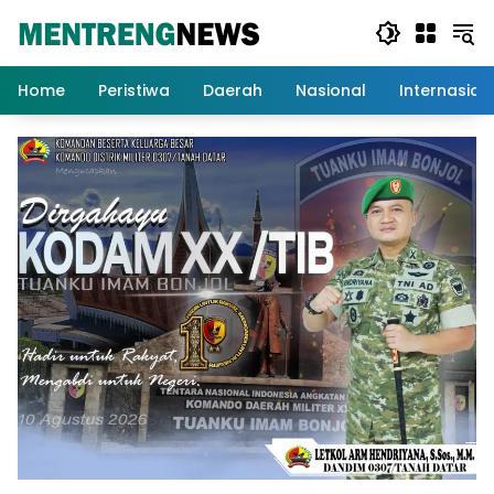
Langsung
ke
konten
Home
Peristiwa
Daerah
Nasional
Internasion