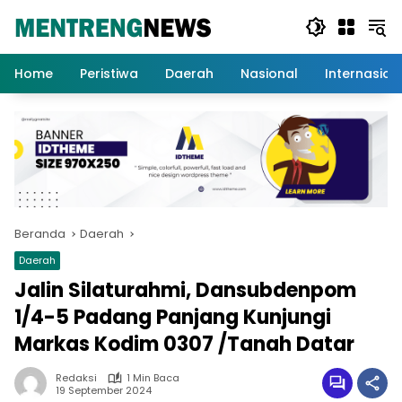
Langsung
ke
konten
Home
Peristiwa
Daerah
Nasional
Internasion
Beranda
Daerah
Daerah
Jalin Silaturahmi, Dansubdenpom
1/4-5 Padang Panjang Kunjungi
Markas Kodim 0307 /Tanah Datar
Redaksi
1 Min Baca
19 September 2024