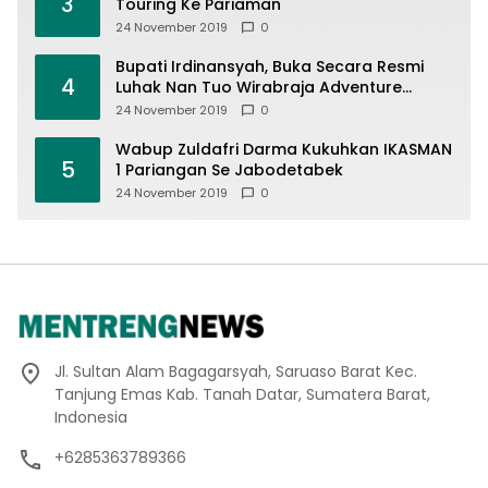
3
Touring Ke Pariaman
24 November 2019
0
Bupati Irdinansyah, Buka Secara Resmi
4
Luhak Nan Tuo Wirabraja Adventure
Offroad 2019
24 November 2019
0
Wabup Zuldafri Darma Kukuhkan IKASMAN
5
1 Pariangan Se Jabodetabek
24 November 2019
0
Jl. Sultan Alam Bagagarsyah, Saruaso Barat Kec.
Tanjung Emas Kab. Tanah Datar, Sumatera Barat,
Indonesia
+6285363789366