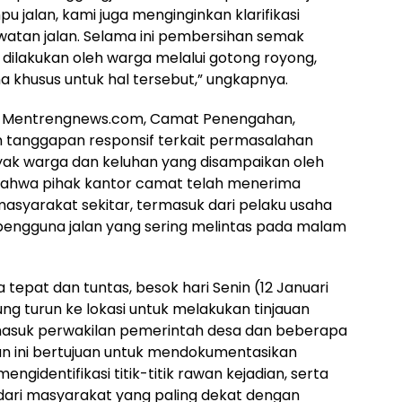
pu jalan, kami juga menginginkan klarifikasi
atan jalan. Selama ini pembersihan semak
 dilakukan oleh warga melalui gotong royong,
a khusus untuk hal tersebut,” ungkapnya.
n Mentrengnews.com, Camat Penengahan,
an tanggapan responsif terkait permasalahan
yak warga dan keluhan yang disampaikan oleh
bahwa pihak kantor camat telah menerima
masyarakat sekitar, termasuk dari pelaku usaha
n pengguna jalan yang sering melintas pada malam
tepat dan tuntas, besok hari Senin (12 Januari
g turun ke lokasi untuk melakukan tinjauan
masuk perwakilan pemerintah desa dan beberapa
an ini bertujuan untuk mendokumentasikan
engidentifikasi titik-titik rawan kejadian, serta
ari masyarakat yang paling dekat dengan