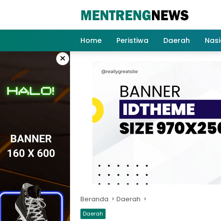
Langsung
ke
konten
Home
Peristiwa
Daerah
Nasi
×
Beranda
Daerah
Daerah