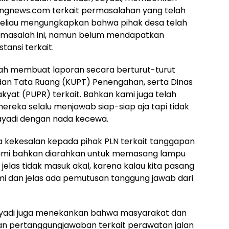
engnews.com terkait permasalahan yang telah
Beliau mengungkapkan bahwa pihak desa telah
 masalah ini, namun belum mendapatkan
ansi terkait.
dah membuat laporan secara berturut-turut
an Tata Ruang (KUPT) Penengahan, serta Dinas
at (PUPR) terkait. Bahkan kami juga telah
reka selalu menjawab siap-siap aja tapi tidak
 Jayadi dengan nada kecewa.
sa kekesalan kepada pihak PLN terkait tanggapan
“Kami bahkan diarahkan untuk memasang lampu
h jelas tidak masuk akal, karena kalau kita pasang
esmi dan jelas ada pemutusan tanggung jawab dari
yadi juga menekankan bahwa masyarakat dan
n pertanggungjawaban terkait perawatan jalan