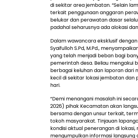
di sekitar area jembatan. “Selain lam
terkait penggunaan anggaran peraw
belukar dan perawatan dasar selalu
padahal seharusnya ada alokasi dan
Dalam wawancara eksklusif denga
Syaifulloh S.Pd, M.Pd., menyampaik
yang telah menjadi beban bagi ban
pemerintah desa. Beliau mengakui 
berbagai keluhan dan laporan dari 
kecil di sekitar lokasi jembatan da
hari.
“Demi menangani masalah ini secara 
2026) pihak Kecamatan akan langsun
bersama dengan unsur terkait, ter
tokoh masyarakat. Tinjauan lapang
kondisi aktual penerangan di lokasi, m
mengumpulkan informasi langsung d