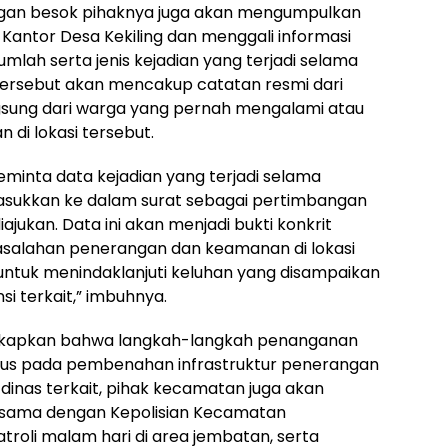
an besok pihaknya juga akan mengumpulkan
i Kantor Desa Kekiling dan menggali informasi
mlah serta jenis kejadian yang terjadi selama
tersebut akan mencakup catatan resmi dari
gsung dari warga yang pernah mengalami atau
 di lokasi tersebut.
eminta data kejadian yang terjadi selama
asukkan ke dalam surat sebagai pertimbangan
jukan. Data ini akan menjadi bukti konkrit
salahan penerangan dan keamanan di lokasi
 untuk menindaklanjuti keluhan yang disampaikan
i terkait,” imbuhnya.
ngkapkan bahwa langkah-langkah penanganan
okus pada pembenahan infrastruktur penerangan
dinas terkait, pihak kecamatan juga akan
 sama dengan Kepolisian Kecamatan
roli malam hari di area jembatan, serta