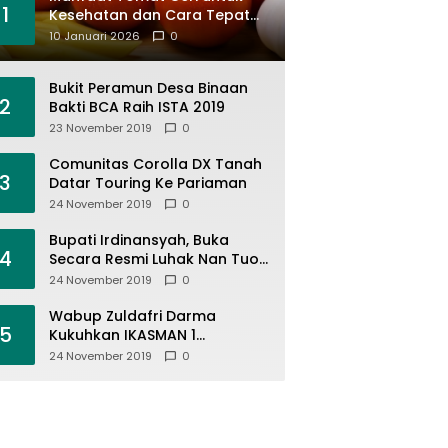
1
Kesehatan dan Cara Tepat
Mengonsumsinya
10 Januari 2026
0
Bukit Peramun Desa Binaan
2
Bakti BCA Raih ISTA 2019
23 November 2019
0
Comunitas Corolla DX Tanah
3
Datar Touring Ke Pariaman
24 November 2019
0
Bupati Irdinansyah, Buka
4
Secara Resmi Luhak Nan Tuo
Wirabraja Adventure Offroad
24 November 2019
0
2019
Wabup Zuldafri Darma
5
Kukuhkan IKASMAN 1
Pariangan Se Jabodetabek
24 November 2019
0