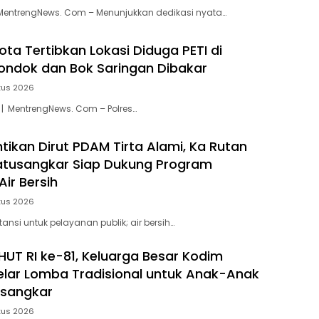
MentrengNews. Com – Menunjukkan dedikasi nyata…
ota Tertibkan Lokasi Diduga PETI di
ondok dan Bok Saringan Dibakar
tus 2026
 | MentrengNews. Com – Polres…
ntikan Dirut PDAM Tirta Alami, Ka Rutan
 Batusangkar Siap Dukung Program
ir Bersih
tus 2026
stansi untuk pelayanan publik; air bersih…
HUT RI ke-81, Keluarga Besar Kodim
lar Lomba Tradisional untuk Anak-Anak
usangkar
tus 2026