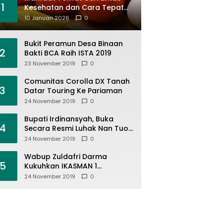
1
Kesehatan dan Cara Tepat
Mengonsumsinya
10 Januari 2026
0
Bukit Peramun Desa Binaan
2
Bakti BCA Raih ISTA 2019
23 November 2019
0
Comunitas Corolla DX Tanah
3
Datar Touring Ke Pariaman
24 November 2019
0
Bupati Irdinansyah, Buka
4
Secara Resmi Luhak Nan Tuo
Wirabraja Adventure Offroad
24 November 2019
0
2019
Wabup Zuldafri Darma
5
Kukuhkan IKASMAN 1
Pariangan Se Jabodetabek
24 November 2019
0