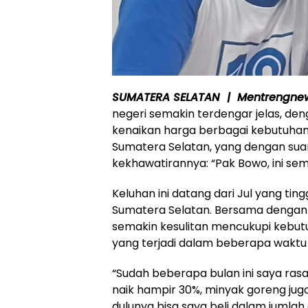
SUMATERA SELATAN | Mentrengne
negeri semakin terdengar jelas, d
kenaikan harga berbagai kebutuhan p
Sumatera Selatan, yang dengan su
kekhawatirannya: “Pak Bowo, ini s
Keluhan ini datang dari Jul yang ting
Sumatera Selatan. Bersama dengan b
semakin kesulitan mencukupi kebutu
yang terjadi dalam beberapa waktu 
“Sudah beberapa bulan ini saya ras
naik hampir 30%, minyak goreng jug
dulunya bisa saya beli dalam jumlah c