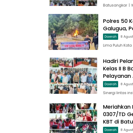
Batusangkar | 
Polres 50 K
Galugua, P
Daerah
8 Agus
Lima Puluh Kota
Hadiri Pela
Kelas II B
Pelayanan A
Daerah
8 Agus
Sinergi lintas in
Meriahkan 
0307/TD Ge
KBT di Bat
Daerah
8 Agus