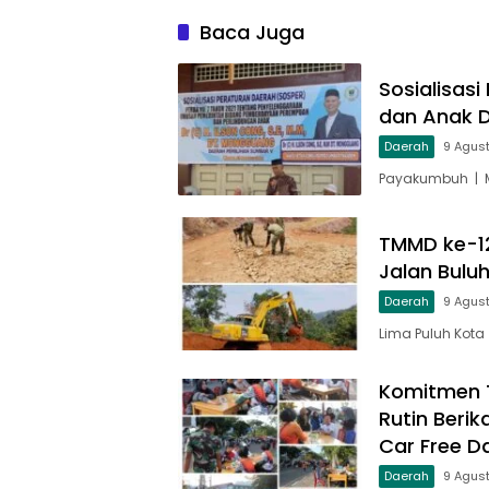
Baca Juga
Sosialisas
dan Anak D
Daerah
9 Agus
Payakumbuh | M
TMMD ke-1
Jalan Bulu
Daerah
9 Agus
Lima Puluh Kot
Komitmen T
Rutin Beri
Car Free D
Daerah
9 Agus