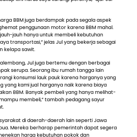
arga BBM juga berdampak pada segala aspek
enghemat penggunaan motor karena BBM mahal.
i jauh-jauh hanya untuk membeli kebutuhan
ya transportasi,” jelas Jul yang bekerja sebagai
n kelapa sawit.
a Palembang, Jul juga bertemu dengan berbagai
ak serupa. Seorang ibu rumah tangga lain
angi konsumsi lauk pauk karena harganya yang
ng yang kami jual harganya naik karena biaya
naikan BBM. Banyak pembeli yang hanya melihat-
dak mampu membeli,” tambah pedagang sayur
t.
syarakat di daerah-daerah lain seperti Jawa
Papua. Mereka berharap pemerintah dapat segera
menekan harga kebutuhan pokok dan