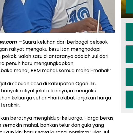
ws.com –
Suara keluhan dari berbagai pelosok
engan rakyat mengaku kesulitan menghadapi
okok. Salah satu di antaranya adalah Jul dari
ara penuh haru mengungkapkan
embako mahal, BBM mahal, semua mahal-mahal!”
gal di sebuah desa di Kabupaten Ogan Ilir,
anyak rakyat jelata lainnya, ia mengaku
han keluarga sehari-hari akibat lonjakan harga
terakhir.
akan beratnya menghidupi keluarga. Harga beras
a semakin mahal, bahkan telur dan gula yang
ukup kini harus saya kurangi porsinya,” ujar Jul