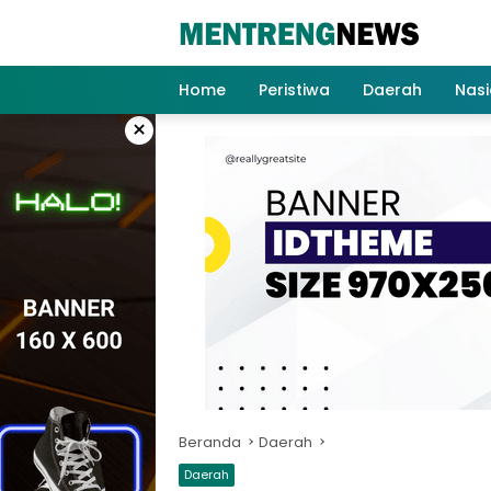
Langsung
ke
konten
Home
Peristiwa
Daerah
Nasi
×
Beranda
Daerah
Daerah