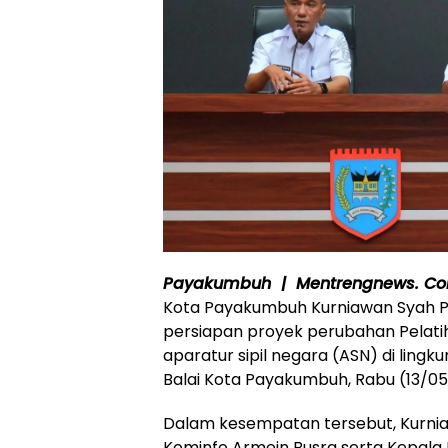
Payakumbuh | Mentrengnews. C
Kota Payakumbuh Kurniawan Syah P
persiapan proyek perubahan Pelati
aparatur sipil negara (ASN) di ling
Balai Kota Payakumbuh, Rabu (13/05
Dalam kesempatan tersebut, Kurnia
Kominfo Armein Busra serta Kepal