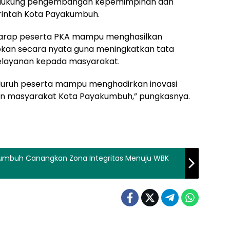
endukung pengembangan kepemimpinan dan
erintah Kota Payakumbuh.
erharap peserta PKA mampu menghasilkan
apkan secara nyata guna meningkatkan tata
pelayanan kepada masyarakat.
luruh peserta mampu menghadirkan inovasi
an masyarakat Kota Payakumbuh,” pungkasnya.
kumbuh Canangkan Zona Integritas Menuju WBK