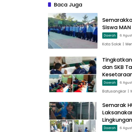
Baca Juga
Semarakka
Siswa MAN K
Daerah
6 Agus
Kota Solok | M
Tingkatkan
dan SKB Ta
Kesetaraa
Daerah
6 Agus
Batusangkar | 
Semarak HU
Laksanakan
Lingkungan
Daerah
6 Agus