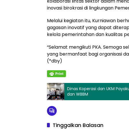
kolaborasi lintas sektor dalam m
inovasi birokrasi di lingkungan Pem
Melalui kegiatan itu, Kurniawan b
gagasan inovatif yang dapat diter
kelola pemerintahan dan kualitas 
“Selamat mengikuti PKA. Semoga se
yang bermanfaat bagi organisasi d
(*dby)
Dinas Koperasi dan UKM Paya
dan WBBM
Tinggalkan Balasan