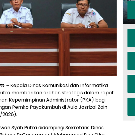
om –
Kepala Dinas Komunikasi dan Informatika
utra memberikan arahan strategis dalam rapat
han Kepemimpinan Administrator (PKA) bagi
kungan Pemko Payakumbuh di Aula Josrizal Zain
/2026).
wan Syah Putra didampingi Sekretaris Dinas
a Bidang E-Government Muhammad Fiqy Efka.