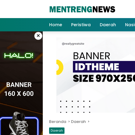
Langsung
ke
konten
Home
Peristiwa
Daerah
Nasi
×
Beranda
Daerah
Daerah