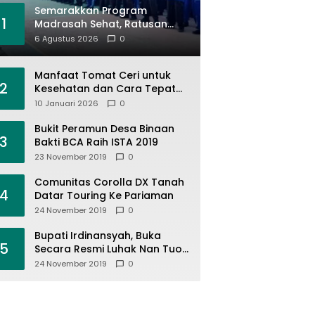
Semarakkan Program
1
Madrasah Sehat, Ratusan
Siswa MAN Kota Solok Ikuti
6 Agustus 2026
0
Jalan Santai
Manfaat Tomat Ceri untuk
2
Kesehatan dan Cara Tepat
Mengonsumsinya
10 Januari 2026
0
Bukit Peramun Desa Binaan
3
Bakti BCA Raih ISTA 2019
23 November 2019
0
Comunitas Corolla DX Tanah
4
Datar Touring Ke Pariaman
24 November 2019
0
Bupati Irdinansyah, Buka
5
Secara Resmi Luhak Nan Tuo
Wirabraja Adventure Offroad
24 November 2019
0
2019