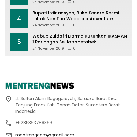
24 November 2019
0
Bupati Irdinansyah, Buka Secara Resmi
4
Luhak Nan Tuo Wirabraja Adventure
Offroad 2019
24 November 2019
0
Wabup Zuldafri Darma Kukuhkan IKASMAN
5
1 Pariangan Se Jabodetabek
24 November 2019
0
Jl. Sultan Alam Bagagarsyah, Saruaso Barat Kec.
Tanjung Emas Kab. Tanah Datar, Sumatera Barat,
Indonesia
+6285363789366
mentrengcom@gmail.com