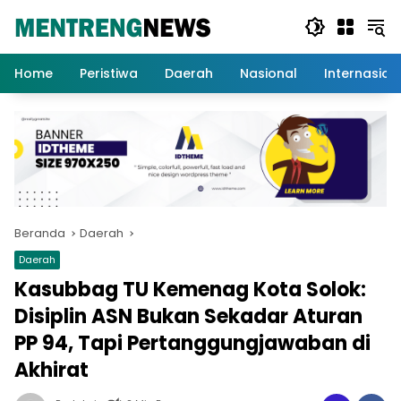
Langsung
ke
konten
Home
Peristiwa
Daerah
Nasional
Internasion
Beranda
Daerah
Daerah
Kasubbag TU Kemenag Kota Solok:
Disiplin ASN Bukan Sekadar Aturan
PP 94, Tapi Pertanggungjawaban di
Akhirat