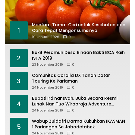
Manfaat Tomat Ceri untuk Kesehatan dan
1
Cara Tepat Mengonsumsinya
10 Januari 2026
0
Bukit Peramun Desa Binaan Bakti BCA Raih
2
ISTA 2019
23 November 2019
0
Comunitas Corolla DX Tanah Datar
3
Touring Ke Pariaman
24 November 2019
0
Bupati Irdinansyah, Buka Secara Resmi
4
Luhak Nan Tuo Wirabraja Adventure
Offroad 2019
24 November 2019
0
Wabup Zuldafri Darma Kukuhkan IKASMAN
5
1 Pariangan Se Jabodetabek
24 November 2019
0